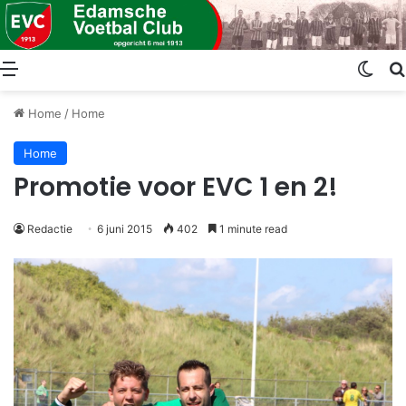
Menu
Swit
Home
/
Home
Home
Promotie voor EVC 1 en 2!
Redactie
6 juni 2015
402
1 minute read