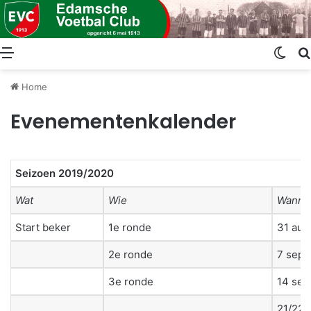
Menu
Swit
Home
Evenementenkalender
Seizoen 2019/2020
Wat
Wie
Wanne
Start beker
1e ronde
31 aug
2e ronde
7 sept
3e ronde
14 sep
21/22 