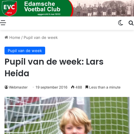
Menu
Swit
Home
/
Pupil van de week
Pupil van de week
Pupil van de week: Lars
Heida
Webmaster
19 september 2016
488
Less than a minute