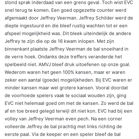
stond sprak inderdaad van een grens geval. Toch wist EVC
snel terug te komen. Een goed opgezette counter werd
afgemaakt door Jeffrey Veerman. Jeffrey Schilder werd de
diepte ingestuurd en die bleef rustig wachten tot er een
afspeel mogelijkheid was. Dit bleek uiteindelijk de andere
Jeffrey te zijn die op de 16 kwam inlopen. Met zijn
binnenkant plaatste Jeffrey Veerman de bal snoeihard in
de verre hoek. Ondanks deze treffers veranderde het
spelbeeld niet. AMVJ bleef druk uitoefenen op onze goal.
Wederom waren het geen 100% kansen, maar er waren
zeker een aantal (goede) mogelijkheden. Bij EVC waren er
minder kansen maar wel grotere kansen. Vooral doordat
de voorhoede spelers vaak te sociaal wouden zijn, ging
EVC niet helemaal goed om met de kansen. Zo werd de bal
af en toe breed gelegd terwijl dit niet kon. EVC had bij een
volley van Jeffrey Veerman even pech. Na een corner
volleerde Jeffrey de bal prachtig met links richting de
eerste paal. Via de keeper en een speler bleef de bal