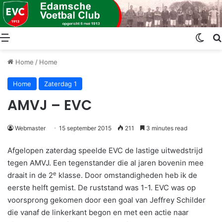
Menu
Swit
Home
/
Home
Home
Zaterdag 1
AMVJ – EVC
Webmaster
15 september 2015
211
3 minutes read
Afgelopen zaterdag speelde EVC de lastige uitwedstrijd
tegen AMVJ. Een tegenstander die al jaren bovenin mee
e
draait in de 2
klasse. Door omstandigheden heb ik de
eerste helft gemist. De ruststand was 1-1. EVC was op
voorsprong gekomen door een goal van Jeffrey Schilder
die vanaf de linkerkant begon en met een actie naar