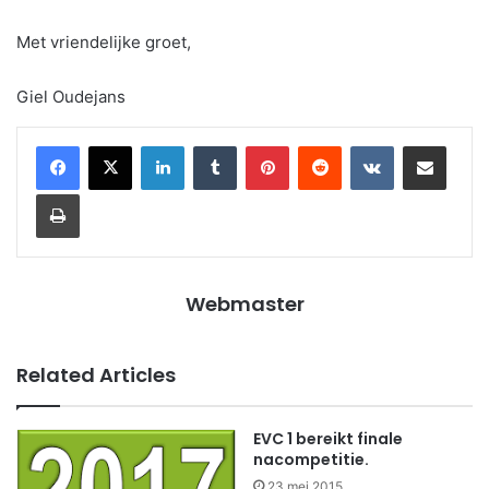
Met vriendelijke groet,
Giel Oudejans
LinkedIn
Tumblr
Pinterest
Reddit
VKontakte
Share via Email
Print
Webmaster
Related Articles
EVC 1 bereikt finale
nacompetitie.
23 mei 2015