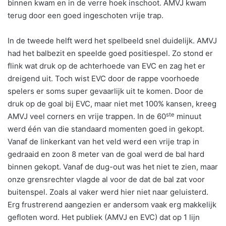
binnen kwam en in de verre hoek inschoot. AMVJ kwam
terug door een goed ingeschoten vrije trap.
In de tweede helft werd het spelbeeld snel duidelijk. AMVJ
had het balbezit en speelde goed positiespel. Zo stond er
flink wat druk op de achterhoede van EVC en zag het er
dreigend uit. Toch wist EVC door de rappe voorhoede
spelers er soms super gevaarlijk uit te komen. Door de
druk op de goal bij EVC, maar niet met 100% kansen, kreeg
ste
AMVJ veel corners en vrije trappen. In de 60
minuut
werd één van die standaard momenten goed in gekopt.
Vanaf de linkerkant van het veld werd een vrije trap in
gedraaid en zoon 8 meter van de goal werd de bal hard
binnen gekopt. Vanaf de dug-out was het niet te zien, maar
onze grensrechter vlagde al voor de dat de bal zat voor
buitenspel. Zoals al vaker werd hier niet naar geluisterd.
Erg frustrerend aangezien er andersom vaak erg makkelijk
gefloten word. Het publiek (AMVJ en EVC) dat op 1 lijn