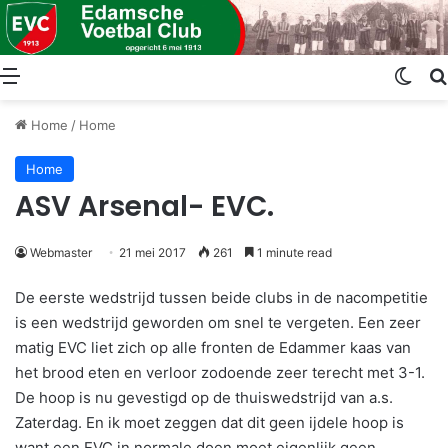
Menu
Swit
Home
/
Home
Home
ASV Arsenal- EVC.
Webmaster
21 mei 2017
261
1 minute read
De eerste wedstrijd tussen beide clubs in de nacompetitie
is een wedstrijd geworden om snel te vergeten. Een zeer
matig EVC liet zich op alle fronten de Edammer kaas van
het brood eten en verloor zodoende zeer terecht met 3-1.
De hoop is nu gevestigd op de thuiswedstrijd van a.s.
Zaterdag. En ik moet zeggen dat dit geen ijdele hoop is
want een EVC in normale doen moet eigenlijk geen