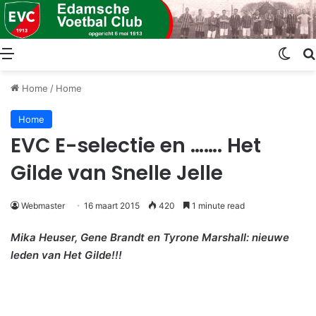
Menu
Swit
Home
/
Home
Home
EVC E-selectie en ……. Het
Gilde van Snelle Jelle
Webmaster
16 maart 2015
420
1 minute read
Mika Heuser, Gene Brandt en Tyrone Marshall: nieuwe
leden van Het Gilde!!!