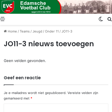
Menu
Swit
Home
/
Teams
/
Jeugd
/
Onder 11
/
JO11-3
JO11-3 nieuws toevoegen
Geen velden gevonden.
Geef een reactie
Je e-mailadres wordt niet gepubliceerd.
Vereiste velden zijn
gemarkeerd met
*
R