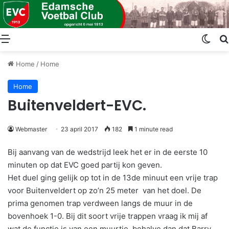
Menu
Swit
Home
/
Home
Home
​Buitenveldert-EVC.
Webmaster
23 april 2017
182
1 minute read
Bij aanvang van de wedstrijd leek het er in de eerste 10
minuten op dat EVC goed partij kon geven.
Het duel ging gelijk op tot in de 13de minuut een vrije trap
voor Buitenveldert op zo’n 25 meter van het doel. De
prima genomen trap verdween langs de muur in de
bovenhoek 1-0. Bij dit soort vrije trappen vraag ik mij af
wat de functie is van een muurtje, behalve dan dat Barry