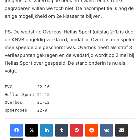
jongens, a.s. zaterdag de beuk erin want rechtstreeks
degraderen willen we toch niet. De nacompetitie is nog de
enige mogelijkheid om 2e klasser te blijven.
PS: De wedstrijd Overbos-Hellas Sport (uitslag 2-1) is door
de KNVB ongeldig verklaard, omdat bij Overbos een speler
mee speelde die geschorst was. Overbos heeft als straf 3
verliespunten gekregen en de wedstrijd wordt op 2 mei bij
Hellas Sport over gespeeld. De stand onderin is nu als
volgt.
EVC 22-16
Hellas Sport 21-15
Overbos 21-12
Opperdoes 22-9
LinkedIn
Tumblr
Pinterest
Reddit
VKontakte
Share via Email
Print