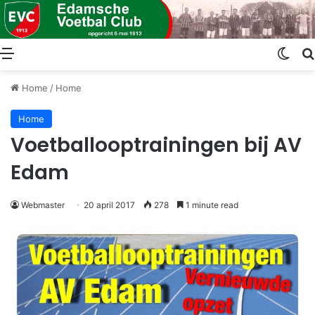
Menu
Swit
Home
/
Home
Home
Voetballooptrainingen bij AV
Edam
Webmaster
20 april 2017
278
1 minute read