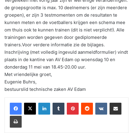
Vergeleken met vorig jaar zijn er wel enige veranderingen:
de groepsgrootte is max. 10 deelnemers (er zijn meerdere
groepen), er zijn 3 testmomenten om de resultaten te
kunnen meten en de voetballers krijgen een schema mee
om thuis ook te kunnen trainen (dit is niet verplicht!). Alle
trainingen worden gegeven door gediplomeerde
trainers.Voor verdere informatie zie de bijlages.
Inschrijving (met volledig ingevuld aanmeldformulier) vindt
plaats in de kantine van AV Edam op woensdag 10 en
donderdag 11 mei van 18.45-20.00 uur.
Met vriendelijke groet,
Eugenie Buhrs,
bestuurslid technische zaken AV Edam
LinkedIn
Tumblr
Pinterest
Reddit
VKontakte
Share via Email
Print