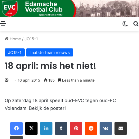
Menu
Swit
Home
/
JO15-1
JO15-1
Laatste team nieuws
18 april: mis het niet!
10 april 2015
185
Less than a minute
Op zaterdag 18 april speelt oud-EVC tegen oud-FC
Volendam. Bekijk de poster!
LinkedIn
Tumblr
Pinterest
Reddit
VKontakte
Share via Email
Print