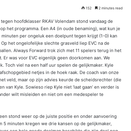
152
2 minutes read
g tegen hoofdklasser RKAV Volendam stond vandaag de
op het programma. Een A4 (in oude benaming), wat kun je
5 minuten per ongeluk een doelpunt tegen krijgt (1-0) kan
Op het ongelofelijke slechte grasveld liep EVC na de
allen. Always Forward trok zich met 11 spelers terug in het
. Er was voor EVC eigenlijk geen doorkomen aan. We
. Toch viel na een half uur spelen de gelijkmaker. Kyle
rafschopgebied netjes in de hoek raak. De coach van onze
et veld, maar op zijn advies keurde de scheidsrechter (die
 van Kyle. Sowieso riep Kyle niet ‘laat gaan’ en verder is
tander wilt misleiden en niet om een medespeler te
reen stond weer op de juiste positie en onder aanvoering
 5 minuten kregen we drie kansen op de gelijkmaker,
ver een hele goede doelman beschikte die zijn doel nog