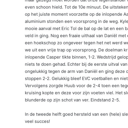
even schoon hield. Tot de 10e minuut. De uitsteke
op het juiste moment voorzette op de inlopende Aar
aluminium stonden een voorsprong in de weg. Kyle 
mooie aanval met Eric Tol de bal op de lat en een 
veld in ging. Nog een fraaie uithaal van Daniël met
een hoekschop zo ongeveer tegen het net werd weg
we uit een vrije trap op voorsprong. De doelman kr
inlopende Casper tikte binnen, 1-2. Wedstrijd gel
niets te doen gehad. Echter bij de eerste uitval va
ongelukkig tegen de arm van Daniël en ging deze op
stoppen 2-2. Gelukkig bleef EVC voetballen en niet
Vervolgens zorgde Huub voor de 2-4 toen een tege
kruising kopte en deze voor zijn voeten viel. Het
blunderde op zijn schot van ver. Eindstand 2-5.
In de tweede helft goed hersteld van een (hele) sl
veel succes!