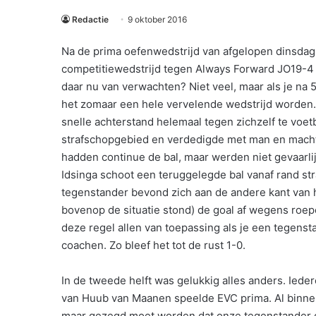
Redactie
9 oktober 2016
Na de prima oefenwedstrijd van afgelopen dinsda
competitiewedstrijd tegen Always Forward JO19-4 
daar nu van verwachten? Niet veel, maar als je na 
het zomaar een hele vervelende wedstrijd worden. 
snelle achterstand helemaal tegen zichzelf te voetb
strafschopgebied en verdedigde met man en macht
hadden continue de bal, maar werden niet gevaarlijk
Idsinga schoot een teruggelegde bal vanaf rand st
tegenstander bevond zich aan de andere kant van h
bovenop de situatie stond) de goal af wegens roepen
deze regel allen van toepassing als je een tegens
coachen. Zo bleef het tot de rust 1-0.
In de tweede helft was gelukkig alles anders. Iede
van Huub van Maanen speelde EVC prima. Al binnen
maar gezegd moet worden dat onze tegenstander o