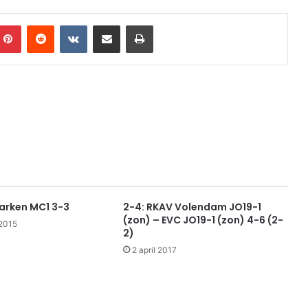
mblr
Pinterest
Reddit
VKontakte
Share via Email
Print
arken MC1 3-3
2-4: RKAV Volendam JO19-1
(zon) – EVC JO19-1 (zon) 4-6 (2-
2015
2)
2 april 2017