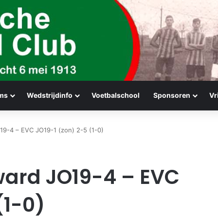
ms
Wedstrijdinfo
Voetbalschool
Sponsoren
Vr
19-4 – EVC JO19-1 (zon) 2-5 (1-0)
ward JO19-4 – EVC
(1-0)