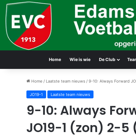
Home
Wie is wie
De Club
Tea
Home
/
Laatste team nieuws
/
9-10: Always Forward JO
JO19-1
Laatste team nieuws
9-10: Always For
JO19-1 (zon) 2-5 