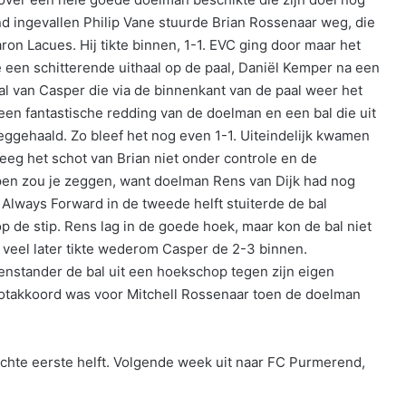
nd ingevallen Philip Vane stuurde Brian Rossenaar weg, die
on Lacues. Hij tikte binnen, 1-1. EVC ging door maar het
een schitterende uithaal op de paal, Daniël Kemper na een
bal van Casper die via de binnenkant van de paal weer het
 een fantastische redding van de doelman en een bal die uit
gehaald. Zo bleef het nog even 1-1. Uiteindelijk kwamen
eeg het schot van Brian niet onder controle en de
open zou je zeggen, want doelman Rens van Dijk had nog
n Always Forward in de tweede helft stuiterde de bal
 de stip. Rens lag in de goede hoek, maar kon de bal niet
 veel later tikte wederom Casper de 2-3 binnen.
nstander de bal uit een hoekschop tegen zijn eigen
 slotakkoord was voor Mitchell Rossenaar toen de doelman
echte eerste helft. Volgende week uit naar FC Purmerend,