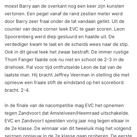
moest Barry aan de overkant nog een keer zijn kunsten
vertonen. Een pegel vanaf de rand zestien meter werd
door Barry zeer fraai onder de lat vandaan getikt. Uit de
counter van deze corner leek EVC te gaan scoren. Leon
Spoorenberg werd diep gestuurd en haalde uit. De
verdediger kwam te laat en de scheids wees naar de stip.
Ook in dit geval leek het zwaar bestraft. De immer rustige
Thom Fanger faalde ook nu niet en schoot de 2-3 in de
driehoek. Pal voor tijd ontfrutselde Leon de bal van de
laatste man. Hij bracht Jeffrey Veerman in stelling die met
opnieuw een fraaie stift de eindstand op het scorebord
bracht. 2-4.
In de finale van de nacompetitie mag EVC het opnemen
tegen Zandvoort dat Amstelveen/Heemraad uitschakelde.
EVC en Zandvoort speelden vorig jaar nog tegen elkaar in
de 2e klasse. De winnaar van dit tweeluik mag het volgend
seizoen opnieuw in de 2e klasse gaan proberen. De eerste