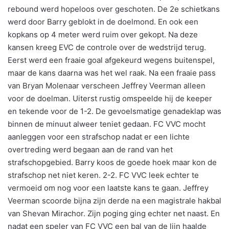
rebound werd hopeloos over geschoten. De 2e schietkans
werd door Barry geblokt in de doelmond. En ook een
kopkans op 4 meter werd ruim over gekopt. Na deze
kansen kreeg EVC de controle over de wedstrijd terug.
Eerst werd een fraaie goal afgekeurd wegens buitenspel,
maar de kans daarna was het wel raak. Na een fraaie pass
van Bryan Molenaar verscheen Jeffrey Veerman alleen
voor de doelman. Uiterst rustig omspeelde hij de keeper
en tekende voor de 1-2. De gevoelsmatige genadeklap was
binnen de minuut alweer teniet gedaan. FC VVC mocht
aanleggen voor een strafschop nadat er een lichte
overtreding werd begaan aan de rand van het
strafschopgebied. Barry koos de goede hoek maar kon de
strafschop net niet keren. 2-2. FC VVC leek echter te
vermoeid om nog voor een laatste kans te gaan. Jeffrey
Veerman scoorde bijna zijn derde na een magistrale hakbal
van Shevan Mirachor. Zijn poging ging echter net naast. En
nadat een speler van FC VVC een bal van de lijn haalde