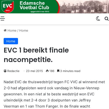
Menu
Swit
Home
/
Home
Home
EVC 1 bereikt finale
nacompetitie.
Redactie
23 mei 2015
186
3 minutes read
Nadat EVC de thuiswedstrijd tegen FC VVC al winnend met
2-0 had afgesloten werd ook vandaag in Nieuw-Vennep
gewonnen. In een niet al te beste wedstrijd won EVC
uiteindelijk met 2-4 door 3 doelpunten van Jeffrey
Veerman en 1 van Thom Fanger. In de finale wacht