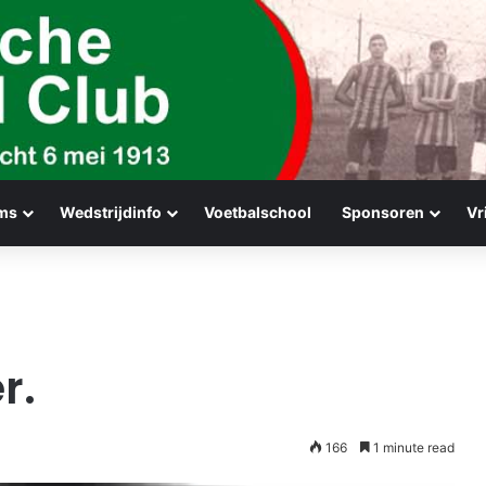
ms
Wedstrijdinfo
Voetbalschool
Sponsoren
Vr
r.
166
1 minute read