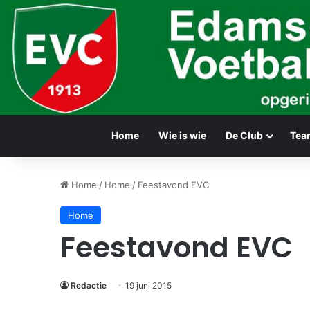
Home
Wie is wie
De Club
Tea
Home
/
Home
/
Feestavond EVC
Home
Feestavond EVC
Redactie
19 juni 2015