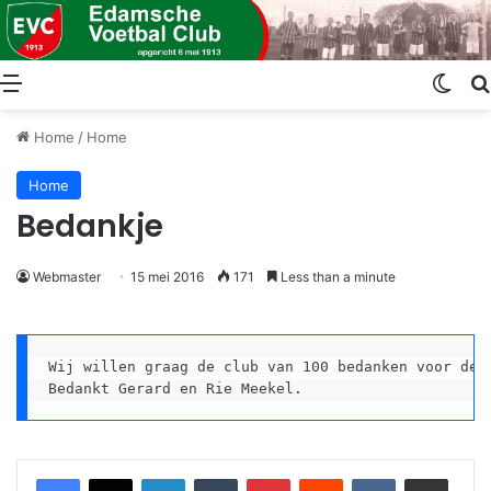
Menu
Swit
Home
/
Home
Home
Bedankje
Webmaster
15 mei 2016
171
Less than a minute
Wij willen graag de club van 100 bedanken voor de 
Bedankt Gerard en Rie Meekel.
LinkedIn
Tumblr
Pinterest
Reddit
VKontakte
Share via Email