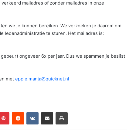
en verkeerd mailadres of zonder mailadres in onze
 moeten we je kunnen bereiken. We verzoeken je daarom om
 ledenadministratie te sturen. Het mailadres is:
t gebeurt ongeveer 6x per jaar. Dus we spammen je beslist
men met
eppie.manja@quicknet.nl
mblr
Pinterest
Reddit
VKontakte
Share via Email
Print