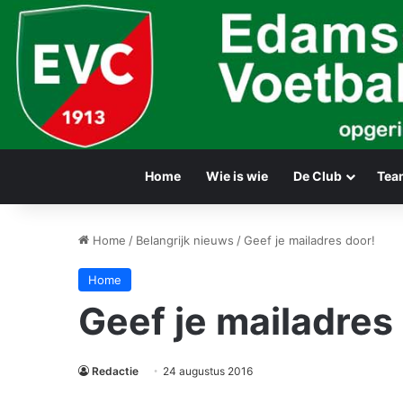
Home
Wie is wie
De Club
Tea
Home
/
Belangrijk nieuws
/
Geef je mailadres door!
Home
Geef je mailadres
Redactie
24 augustus 2016