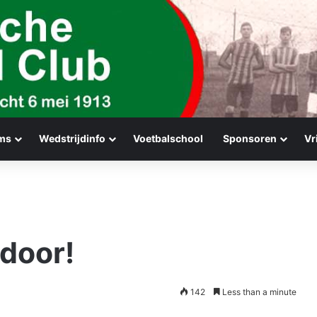
ms
Wedstrijdinfo
Voetbalschool
Sponsoren
Vr
 door!
142
Less than a minute