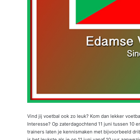
Vind jij voetbal ook zo leuk? Kom dan lekker voetba
Interesse? Op zaterdagochtend 11 juni tussen 10 
trainers laten je kennismaken met bijvoorbeeld dri
is het leukste als je op 11 juni vanaf 10 uur aanwez