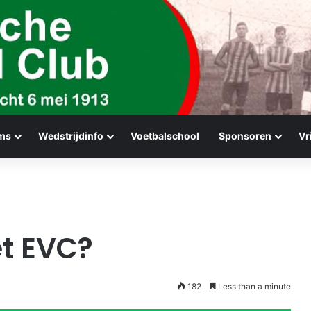
ms
Wedstrijdinfo
Voetbalschool
Sponsoren
Vr
t EVC?
182
Less than a minute