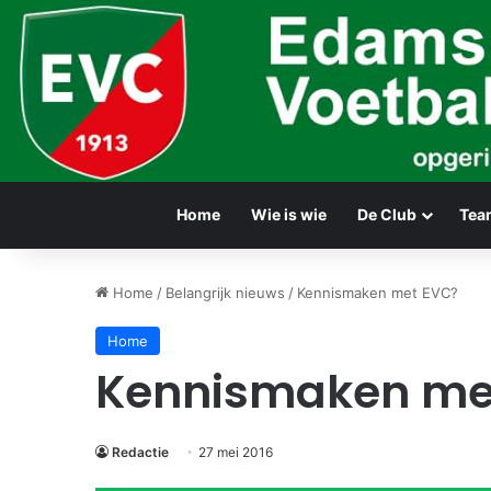
Home
Wie is wie
De Club
Tea
Home
/
Belangrijk nieuws
/
Kennismaken met EVC?
Home
Kennismaken me
Redactie
27 mei 2016