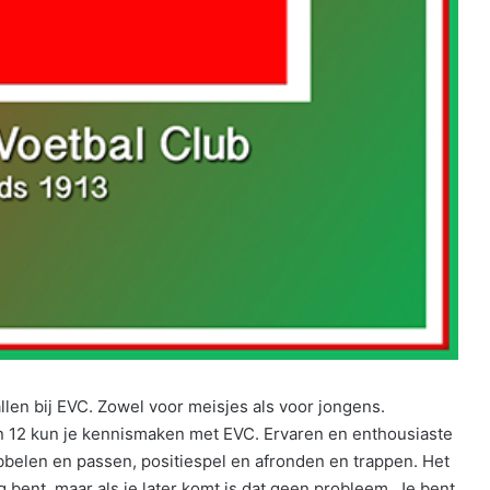
llen bij EVC. Zowel voor meisjes als voor jongens.
en 12 kun je kennismaken met EVC. Ervaren en enthousiaste
bbelen en passen, positiespel en afronden en trappen. Het
ig bent, maar als je later komt is dat geen probleem. Je bent