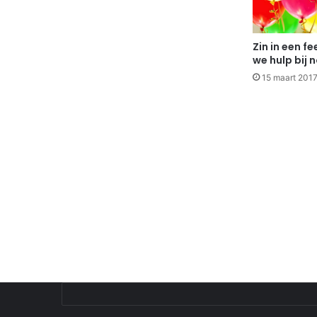
Zin in een f
we hulp bij 
15 maart 201