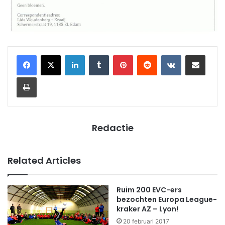
LinkedIn
Tumblr
Pinterest
Reddit
VKontakte
Share via Email
Print
Redactie
Related Articles
Ruim 200 EVC-ers
bezochten Europa League-
kraker AZ – Lyon!
20 februari 2017