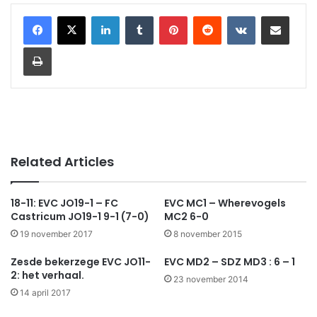
LinkedIn
Tumblr
Pinterest
Reddit
VKontakte
Share via Email
Print
Related Articles
18-11: EVC JO19-1 – FC
EVC MC1 – Wherevogels
Castricum JO19-1 9-1 (7-0)
MC2 6-0
19 november 2017
8 november 2015
Zesde bekerzege EVC JO11-
EVC MD2 – SDZ MD3 : 6 – 1
2: het verhaal.
23 november 2014
14 april 2017