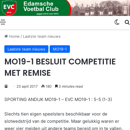
Menu
Swit
Home
/
Laatste team nieuws
Laatste team nieuws
MO19-1
MO19-1 BESLUIT COMPETITIE
MET REMISE
23 april 2017
180
3 minutes read
SPORTING ANDIJK MO19-1 – EVC MO19-1 : 5-5 (1-3)
Slechts tien eigen speelsters beschikbaar voor de
slotwedstrijd van de competitie. Maar gelukkig waren er
weer vier meiden uit andere teams bereid om in te vallen.