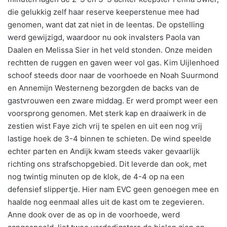
die gelukkig zelf haar reserve keeperstenue mee had
genomen, want dat zat niet in de leentas. De opstelling
werd gewijzigd, waardoor nu ook invalsters Paola van
Daalen en Melissa Sier in het veld stonden. Onze meiden
rechtten de ruggen en gaven weer vol gas. Kim Uijlenhoed
schoof steeds door naar de voorhoede en Noah Suurmond
en Annemijn Westerneng bezorgden de backs van de
gastvrouwen een zware middag. Er werd prompt weer een
voorsprong genomen. Met sterk kap en draaiwerk in de
zestien wist Faye zich vrij te spelen en uit een nog vrij
lastige hoek de 3-4 binnen te schieten. De wind speelde
echter parten en Andijk kwam steeds vaker gevaarlijk
richting ons strafschopgebied. Dit leverde dan ook, met
nog twintig minuten op de klok, de 4-4 op na een
defensief slippertje. Hier nam EVC geen genoegen mee en
haalde nog eenmaal alles uit de kast om te zegevieren.
Anne dook over de as op in de voorhoede, werd