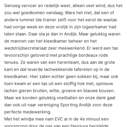
Genoeg vervoer en redelijk weer, alleen veel wind, dus het
zou wel goedkomen vandaag. Ware het niet, dat een of
andere lummel (de trainer zelf) voor het eerst de wastas
had vorige week en deze vrolijk in zijn logeerkamer had
laten staan. Daar sta je dan in Andijk. Maar gelukkig waren
de mannen van het kleedkamer beheer en het
wedstrijdsecretariaat zeer meewerkend. Er werd een tas
tevoorschijn getoverd met prachtige bordeaux rode
tenues. Ze waren van een herenteam, dus aan de grote
kant en dat leverde lachwekkende taferelen op in de
kleedkamer. Hier zaten echter geen sokken bij, maar ook
toen kwam er een tas uit een stoffig hok met, opnieuw
lachen gieren brullen, witte, groene en blauwe kousen.
Maar we konden gelukkig voetballen en onze dank gaat
dan ook uit naar vereniging Sporting Andijk voor deze
perfecte medewerking.
Met het windje mee nam EVC al in de 4e minuut een
voorsprong door de pas van een blessure herstelde