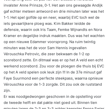
invalster Anne Prinsze, 0-1. Het aan ons gewaagde Andijk
gaf echter meteen antwoord en drie minuten later was het
1-1. Het spel golfde op en neer, waarbij EVC toch wel de
iets gevaarlijkere ploeg was. Kim Bakker leidde de
defensie, waarin ook Iris Taam, Femke Wijnandts en Nora
Kramer en degelijke indruk maakten. Dus was het wachten
op een nieuwe Edammer voorsprong. Na ruim twintig
minuten was het de voor Sam Hennis ingevallen
Vérouschka Petrovic, die zeer bekwaam de 1-2 op
scorebord zette. En ditmaal was er op het A veld een echt
werkend scorebord. Zou voor de ploegen die thuis bij EVC
op het A veld spelen ook leuk zijn !!! In de 37e minuut gaf
Faye Suurmond een perfecte steekpass, waarna opnieuw
Vérouschka voor de 1-3 zorgde. Dit zou ook de ruststand
zijn.
Er was noodgedwongen geschoven in de opstelling voor
de tweede helft en dat pakte niet goed uit. Binnen tien
minuten lagen de 2-3 en 3-3 achter keepster Fenna Swier,