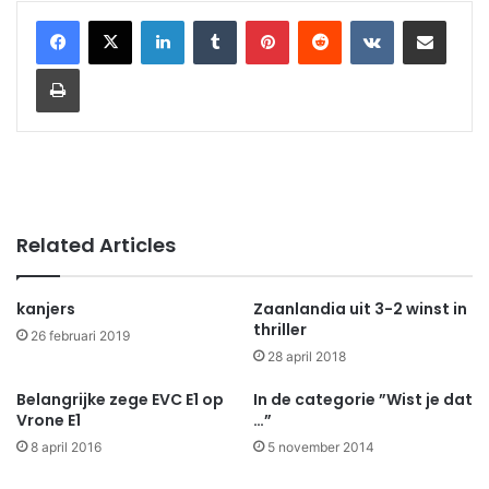
LinkedIn
Tumblr
Pinterest
Reddit
VKontakte
Share via Email
Print
Related Articles
kanjers
Zaanlandia uit 3-2 winst in
thriller
26 februari 2019
28 april 2018
Belangrijke zege EVC E1 op
In de categorie ”Wist je dat
Vrone E1
…”
8 april 2016
5 november 2014