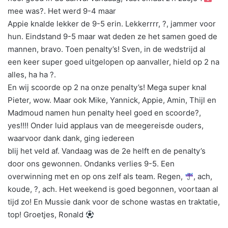
mee was?. Het werd 9-4 maar
Appie knalde lekker de 9-5 erin. Lekkerrrr, ?, jammer voor
hun. Eindstand 9-5 maar wat deden ze het samen goed de
mannen, bravo. Toen penalty’s! Sven, in de wedstrijd al
een keer super goed uitgelopen op aanvaller, hield op 2 na
alles, ha ha ?.
En wij scoorde op 2 na onze penalty’s! Mega super knal
Pieter, wow. Maar ook Mike, Yannick, Appie, Amin, Thijl en
Madmoud namen hun penalty heel goed en scoorde?,
yes!!!! Onder luid applaus van de meegereisde ouders,
waarvoor dank dank, ging iedereen
blij het veld af. Vandaag was de 2e helft en de penalty’s
door ons gewonnen. Ondanks verlies 9-5. Een
overwinning met en op ons zelf als team. Regen,
, ach,
koude, ?, ach. Het weekend is goed begonnen, voortaan al
tijd zo! En Mussie dank voor de schone wastas en traktatie,
top! Groetjes, Ronald