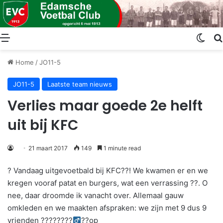
Menu
Swit
Home
/
JO11-5
JO11-5
Laatste team nieuws
Verlies maar goede 2e helft
uit bij KFC
21 maart 2017
149
1 minute read
? Vandaag uitgevoetbald bij KFC??! We kwamen er en we
kregen vooraf patat en burgers, wat een verrassing ??. O
nee, daar droomde ik vanacht over. Allemaal gauw
omkleden en we maakten afspraken: we zijn met 9 dus 9
vrienden ??‍???‍???‍
??op