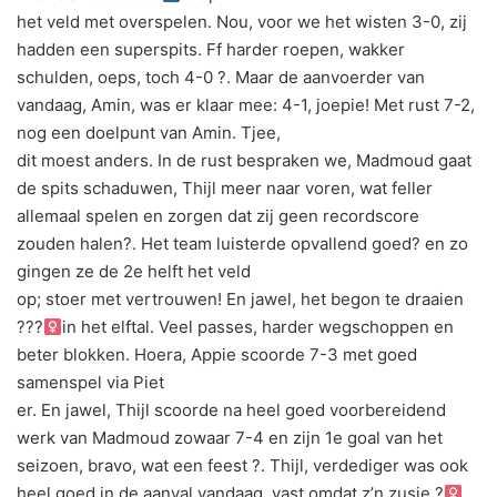
het veld met overspelen. Nou, voor we het wisten 3-0, zij
hadden een superspits. Ff harder roepen, wakker
schulden, oeps, toch 4-0 ?. Maar de aanvoerder van
vandaag, Amin, was er klaar mee: 4-1, joepie! Met rust 7-2,
nog een doelpunt van Amin. Tjee,
dit moest anders. In de rust bespraken we, Madmoud gaat
de spits schaduwen, Thijl meer naar voren, wat feller
allemaal spelen en zorgen dat zij geen recordscore
zouden halen?. Het team luisterde opvallend goed? en zo
gingen ze de 2e helft het veld
op; stoer met vertrouwen! En jawel, het begon te draaien
???‍
in het elftal. Veel passes, harder wegschoppen en
beter blokken. Hoera, Appie scoorde 7-3 met goed
samenspel via Piet
er. En jawel, Thijl scoorde na heel goed voorbereidend
werk van Madmoud zowaar 7-4 en zijn 1e goal van het
seizoen, bravo, wat een feest ?. Thijl, verdediger was ook
heel goed in de aanval vandaag, vast omdat z’n zusje ?‍