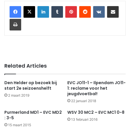
LinkedIn
Tumblr
Pinterest
Reddit
VKontakte
Share via Email
Print
Related Articles
Den Helder op bezoek bij
EVC JO11-1 – Ilpendam JO11-
start 2e seizoenshelft
1: reclame voor het
jeugdvoetbal!
2 maart 2019
22 januari 2018
Purmerland MD1 – EVC MD2
WSV 30 MC2 – EVC MC1 0-8
: 3-5
13 februari 2016
15 maart 2015