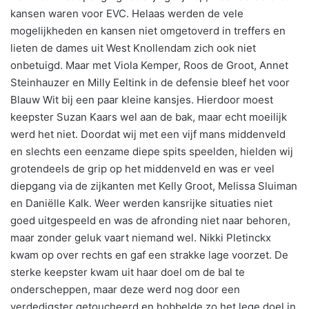
kansen waren voor EVC. Helaas werden de vele
mogelijkheden en kansen niet omgetoverd in treffers en
lieten de dames uit West Knollendam zich ook niet
onbetuigd. Maar met Viola Kemper, Roos de Groot, Annet
Steinhauzer en Milly Eeltink in de defensie bleef het voor
Blauw Wit bij een paar kleine kansjes. Hierdoor moest
keepster Suzan Kaars wel aan de bak, maar echt moeilijk
werd het niet. Doordat wij met een vijf mans middenveld
en slechts een eenzame diepe spits speelden, hielden wij
grotendeels de grip op het middenveld en was er veel
diepgang via de zijkanten met Kelly Groot, Melissa Sluiman
en Daniëlle Kalk. Weer werden kansrijke situaties niet
goed uitgespeeld en was de afronding niet naar behoren,
maar zonder geluk vaart niemand wel. Nikki Pletinckx
kwam op over rechts en gaf een strakke lage voorzet. De
sterke keepster kwam uit haar doel om de bal te
onderscheppen, maar deze werd nog door een
verdedigster getoucheerd en hobbelde zo het lege doel in,