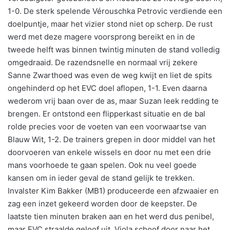
1-0. De sterk spelende Vérouschka Petrovic verdiende een
doelpuntje, maar het vizier stond niet op scherp. De rust
werd met deze magere voorsprong bereikt en in de
tweede helft was binnen twintig minuten de stand volledig
omgedraaid. De razendsnelle en normaal vrij zekere
Sanne Zwarthoed was even de weg kwijt en liet de spits
ongehinderd op het EVC doel aflopen, 1-1. Even daarna
wederom vrij baan over de as, maar Suzan leek redding te
brengen. Er ontstond een flipperkast situatie en de bal
rolde precies voor de voeten van een voorwaartse van
Blauw Wit, 1-2. De trainers grepen in door middel van het
doorvoeren van enkele wissels en door nu met een drie
mans voorhoede te gaan spelen. Ook nu veel goede
kansen om in ieder geval de stand gelijk te trekken.
Invalster Kim Bakker (MB1) produceerde een afzwaaier en
zag een inzet gekeerd worden door de keepster. De
laatste tien minuten braken aan en het werd dus penibel,
maar EVC straalde geloof uit. Viola schoof door naar het