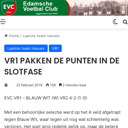
Menu
Swit
Home
/
Laatste team nieuws
Laatste team nieuws
VR1
VR1 PAKKEN DE PUNTEN IN DE
SLOTFASE
22 februari 2016
156
2 minutes read
EVC VR1 – BLAUW WIT (W) VR2 4-2 (1-0)
Met een behoorlijke selectie werd op het A veld afgetrapt
tegen Blauw Wit, waar tegen uit nog wat schlemielig was
verloren. Het spel ging redelijk gelijk op, maar de betere