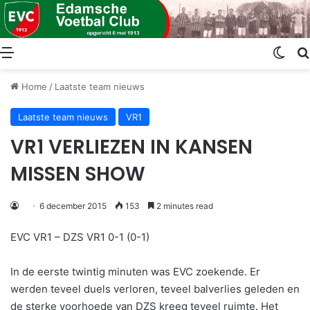
Menu
Swit
Home
/
Laatste team nieuws
Laatste team nieuws
VR1
VR1 VERLIEZEN IN KANSEN
MISSEN SHOW
6 december 2015
153
2 minutes read
EVC VR1 – DZS VR1 0-1 (0-1)
In de eerste twintig minuten was EVC zoekende. Er
werden teveel duels verloren, teveel balverlies geleden en
de sterke voorhoede van DZS kreeg teveel ruimte. Het