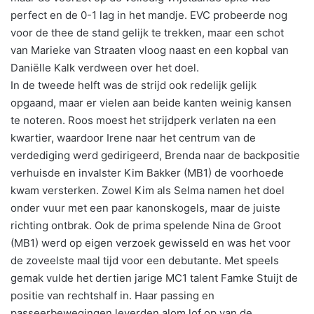
perfect en de 0-1 lag in het mandje. EVC probeerde nog
voor de thee de stand gelijk te trekken, maar een schot
van Marieke van Straaten vloog naast en een kopbal van
Daniёlle Kalk verdween over het doel.
In de tweede helft was de strijd ook redelijk gelijk
opgaand, maar er vielen aan beide kanten weinig kansen
te noteren. Roos moest het strijdperk verlaten na een
kwartier, waardoor Irene naar het centrum van de
verdediging werd gedirigeerd, Brenda naar de backpositie
verhuisde en invalster Kim Bakker (MB1) de voorhoede
kwam versterken. Zowel Kim als Selma namen het doel
onder vuur met een paar kanonskogels, maar de juiste
richting ontbrak. Ook de prima spelende Nina de Groot
(MB1) werd op eigen verzoek gewisseld en was het voor
de zoveelste maal tijd voor een debutante. Met speels
gemak vulde het dertien jarige MC1 talent Famke Stuijt de
positie van rechtshalf in. Haar passing en
passeerbewegingen leverden alom lof op van de