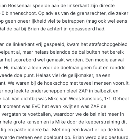
ian Rossenaar speelde aan de linkerkant zijn directe
-0 binnenschoot. Op advies van de grensrechter, die zeker
 op geen oneerlijkheid viel te betrappen (mag ook wel eens
 de bal bij Brian de achterlijn gepasseerd had.
n de linkerkant vrij gespeeld, kwam het strafschopgebied
doelpunt al, maar helaas belandde de bal buiten het bereik
aar het scorebord wel gemaakt worden. Een mooie aanval
en. Hij maakte alleen voor de doelman geen fout en rondde
tweede doelpunt. Helaas viel de gelijkmaker, na een
ant. We waren bij de hoekschop met teveel mensen vooruit,
r nog leek te onderscheppen bleef ZAP in balbezit en
 bal. Van dichtbij was Mike van Wees kansloos, 1-1. Geheel
 dat moment was EVC het even kwijt en was ZAP de
 vergaten te voetballen, waardoor we de bal niet meer in
hele grote kansen en is Mike door de keeperstraining dit
tig en pakte iedere bal. Met nog een kwartier op de klok
everde meteen een doelpunt op. Brian werd diep gestuurd,