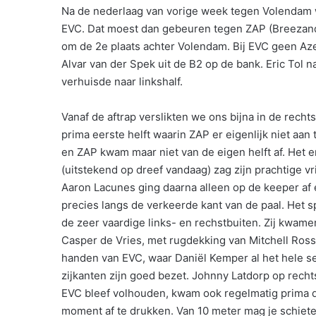
Na de nederlaag van vorige week tegen Volendam w
EVC. Dat moest dan gebeuren tegen ZAP (Breezand
om de 2e plaats achter Volendam. Bij EVC geen Az
Alvar van der Spek uit de B2 op de bank. Eric Tol 
verhuisde naar linkshalf.
Vanaf de aftrap verslikten we ons bijna in de rec
prima eerste helft waarin ZAP er eigenlijk niet aa
en ZAP kwam maar niet van de eigen helft af. Het 
(uitstekend op dreef vandaag) zag zijn prachtige vr
Aaron Lacunes ging daarna alleen op de keeper af e
precies langs de verkeerde kant van de paal. Het sp
de zeer vaardige links- en rechstbuiten. Zij kwame
Casper de Vries, met rugdekking van Mitchell Ro
handen van EVC, waar Daniël Kemper al het hele sei
zijkanten zijn goed bezet. Johnny Latdorp op recht
EVC bleef volhouden, kwam ook regelmatig prima do
moment af te drukken. Van 10 meter mag je schieten