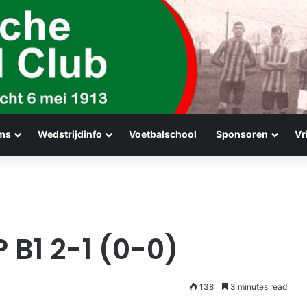
ms
Wedstrijdinfo
Voetbalschool
Sponsoren
Vr
P B1 2-1 (0-0)
138
3 minutes read