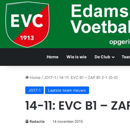
Home
Wie is wie
De Club
Tea
Home
/
JO17-1
/
14-11: EVC B1 – ZAP B1 2-1 (0-0)
JO17-1
Laatste team nieuws
14-11: EVC B1 – ZA
Redactie
14 november 2015