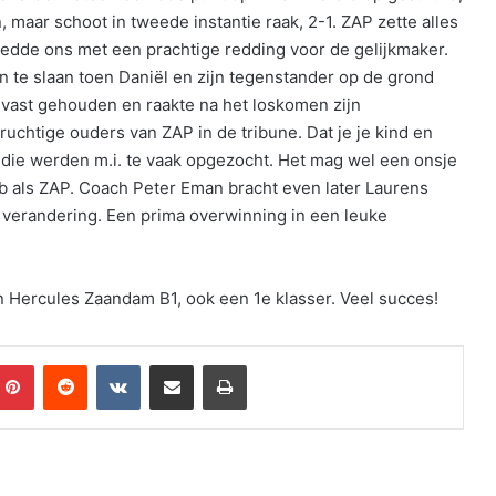
 maar schoot in tweede instantie raak, 2-1. ZAP zette alles
edde ons met een prachtige redding voor de gelijkmaker.
n te slaan toen Daniël en zijn tegenstander op de grond
 vast gehouden en raakte na het loskomen zijn
druchtige ouders van ZAP in de tribune. Dat je je kind en
 die werden m.i. te vaak opgezocht. Het mag wel een onsje
ub als ZAP. Coach Peter Eman bracht even later Laurens
 verandering. Een prima overwinning in een leuke
 Hercules Zaandam B1, ook een 1e klasser. Veel succes!
mblr
Pinterest
Reddit
VKontakte
Share via Email
Print