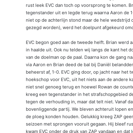
rust leek EVC dan toch op voorsprong te komen. Br
tegenstander uit en legde terug waarna Aaron de 1
niet op de achterlijn stond maar de hele wedstrijd
gezegd worden), werd het doelpunt afgekeurd omdat
EVC begon goed aan de tweede helft. Brian werd aa
in haalde uit. Ook nu telden wij langs de kant het 
van de doelman op de paal. Daarna kon de gang n
via Aaron en Brian deed de bal bij Daniël belandd
beheerst af, 1-0. EVC ging door, op jacht naar het 
hoekschop voor EVC, uit het niets aan de andere k
niet snel genoeg terug en hoewel Rowan de counte
kreeg een tegenstander in het strafschopgebied de
tegen de verhouding in, maar dat telt niet. Vanaf
bovenliggende partij. We bleven achteruit lopen en
de ploeg konden houden. Gelukkig kreeg ZAP geen 
seizoen met sprongen vooruit gegaan. Hij bleef rus
kwam EVC onder de druk van ZAP vandaan en dat l