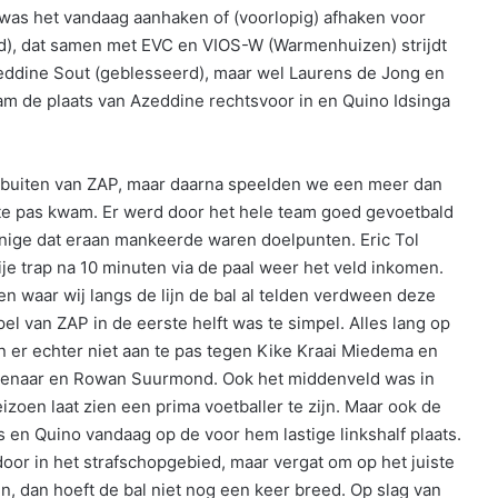
as het vandaag aanhaken of (voorlopig) afhaken voor
), dat samen met EVC en VIOS-W (Warmenhuizen) strijdt
eddine Sout (geblesseerd), maar wel Laurens de Jong en
nam de plaats van Azeddine rechtsvoor in en Quino Idsinga
htsbuiten van ZAP, maar daarna speelden we een meer dan
n te pas kwam. Er werd door het hele team goed gevoetbald
enige dat eraan mankeerde waren doelpunten. Eric Tol
ije trap na 10 minuten via de paal weer het veld inkomen.
n waar wij langs de lijn de bal al telden verdween deze
el van ZAP in de eerste helft was te simpel. Alles lang op
n er echter niet aan te pas tegen Kike Kraai Miedema en
ssenaar en Rowan Suurmond. Ook het middenveld was in
zoen laat zien een prima voetballer te zijn. Maar ook de
s en Quino vandaag op de voor hem lastige linkshalf plaats.
or in het strafschopgebied, maar vergat om op het juiste
, dan hoeft de bal niet nog een keer breed. Op slag van