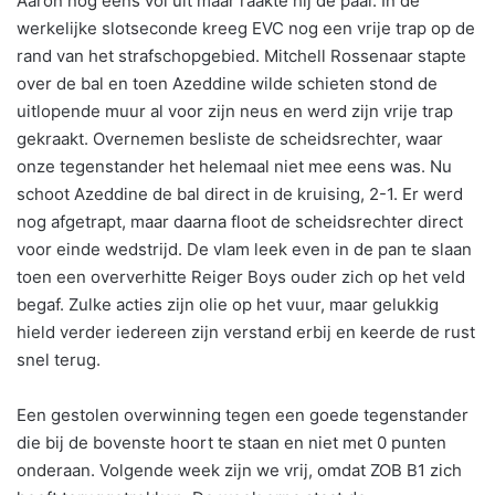
Aaron nog eens vol uit maar raakte hij de paal. In de
werkelijke slotseconde kreeg EVC nog een vrije trap op de
rand van het strafschopgebied. Mitchell Rossenaar stapte
over de bal en toen Azeddine wilde schieten stond de
uitlopende muur al voor zijn neus en werd zijn vrije trap
gekraakt. Overnemen besliste de scheidsrechter, waar
onze tegenstander het helemaal niet mee eens was. Nu
schoot Azeddine de bal direct in de kruising, 2-1. Er werd
nog afgetrapt, maar daarna floot de scheidsrechter direct
voor einde wedstrijd. De vlam leek even in de pan te slaan
toen een oververhitte Reiger Boys ouder zich op het veld
begaf. Zulke acties zijn olie op het vuur, maar gelukkig
hield verder iedereen zijn verstand erbij en keerde de rust
snel terug.
Een gestolen overwinning tegen een goede tegenstander
die bij de bovenste hoort te staan en niet met 0 punten
onderaan. Volgende week zijn we vrij, omdat ZOB B1 zich