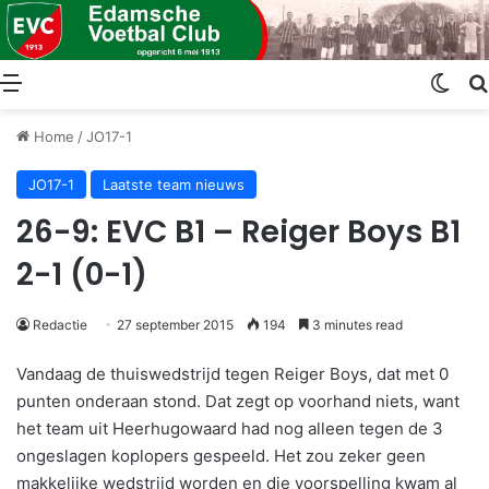
Menu
Swit
Home
/
JO17-1
JO17-1
Laatste team nieuws
26-9: EVC B1 – Reiger Boys B1
2-1 (0-1)
Redactie
27 september 2015
194
3 minutes read
Vandaag de thuiswedstrijd tegen Reiger Boys, dat met 0
punten onderaan stond. Dat zegt op voorhand niets, want
het team uit Heerhugowaard had nog alleen tegen de 3
ongeslagen koplopers gespeeld. Het zou zeker geen
makkelijke wedstrijd worden en die voorspelling kwam al