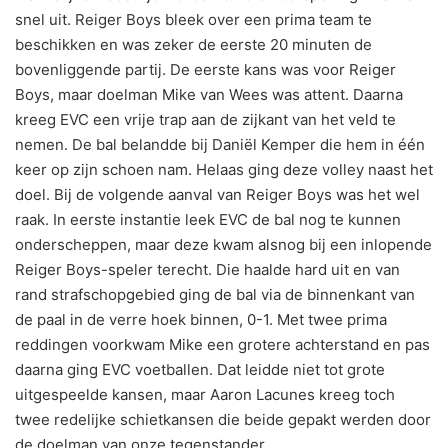
snel uit. Reiger Boys bleek over een prima team te
beschikken en was zeker de eerste 20 minuten de
bovenliggende partij. De eerste kans was voor Reiger
Boys, maar doelman Mike van Wees was attent. Daarna
kreeg EVC een vrije trap aan de zijkant van het veld te
nemen. De bal belandde bij Daniël Kemper die hem in één
keer op zijn schoen nam. Helaas ging deze volley naast het
doel. Bij de volgende aanval van Reiger Boys was het wel
raak. In eerste instantie leek EVC de bal nog te kunnen
onderscheppen, maar deze kwam alsnog bij een inlopende
Reiger Boys-speler terecht. Die haalde hard uit en van
rand strafschopgebied ging de bal via de binnenkant van
de paal in de verre hoek binnen, 0-1. Met twee prima
reddingen voorkwam Mike een grotere achterstand en pas
daarna ging EVC voetballen. Dat leidde niet tot grote
uitgespeelde kansen, maar Aaron Lacunes kreeg toch
twee redelijke schietkansen die beide gepakt werden door
de doelman van onze tegenstander.