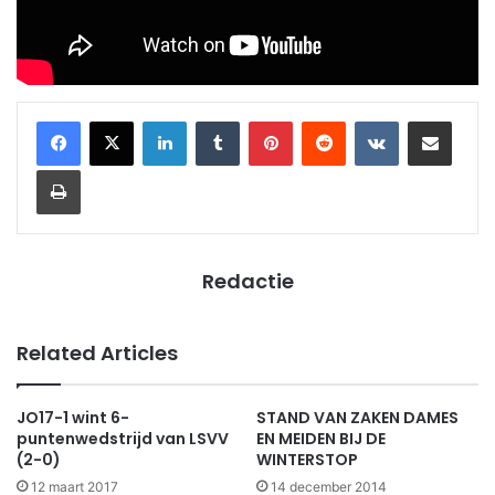
LinkedIn
Tumblr
Pinterest
Reddit
VKontakte
Share via Email
Print
Redactie
Related Articles
JO17-1 wint 6-
STAND VAN ZAKEN DAMES
puntenwedstrijd van LSVV
EN MEIDEN BIJ DE
(2-0)
WINTERSTOP
12 maart 2017
14 december 2014