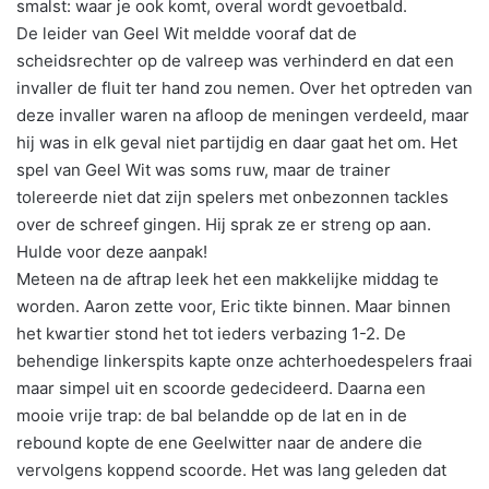
smalst: waar je ook komt, overal wordt gevoetbald.
De leider van Geel Wit meldde vooraf dat de
scheidsrechter op de valreep was verhinderd en dat een
invaller de fluit ter hand zou nemen. Over het optreden van
deze invaller waren na afloop de meningen verdeeld, maar
hij was in elk geval niet partijdig en daar gaat het om. Het
spel van Geel Wit was soms ruw, maar de trainer
tolereerde niet dat zijn spelers met onbezonnen tackles
over de schreef gingen. Hij sprak ze er streng op aan.
Hulde voor deze aanpak!
Meteen na de aftrap leek het een makkelijke middag te
worden. Aaron zette voor, Eric tikte binnen. Maar binnen
het kwartier stond het tot ieders verbazing 1-2. De
behendige linkerspits kapte onze achterhoedespelers fraai
maar simpel uit en scoorde gedecideerd. Daarna een
mooie vrije trap: de bal belandde op de lat en in de
rebound kopte de ene Geelwitter naar de andere die
vervolgens koppend scoorde. Het was lang geleden dat