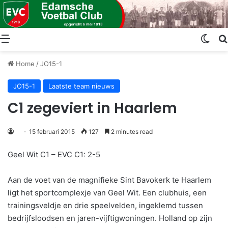
Menu
Swit
Home
/
JO15-1
JO15-1
Laatste team nieuws
C1 zegeviert in Haarlem
15 februari 2015
127
2 minutes read
Geel Wit C1 – EVC C1: 2-5
Aan de voet van de magnifieke Sint Bavokerk te Haarlem
ligt het sportcomplexje van Geel Wit. Een clubhuis, een
trainingsveldje en drie speelvelden, ingeklemd tussen
bedrijfsloodsen en jaren-vijftigwoningen. Holland op zijn