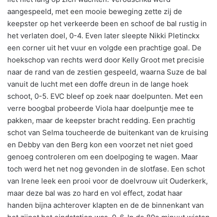
aangespeeld, met een mooie beweging zette zij de
keepster op het verkeerde been en schoof de bal rustig in
het verlaten doel, 0-4. Even later sleepte Nikki Pletinckx
een corner uit het vuur en volgde een prachtige goal. De
hoekschop van rechts werd door Kelly Groot met precisie
naar de rand van de zestien gespeeld, waarna Suze de bal
vanuit de lucht met een doffe dreun in de lange hoek
schoot, 0-5. EVC bleef op zoek naar doelpunten. Met een
verre boogbal probeerde Viola haar doelpuntje mee te
pakken, maar de keepster bracht redding. Een prachtig
schot van Selma toucheerde de buitenkant van de kruising
en Debby van den Berg kon een voorzet net niet goed
genoeg controleren om een doelpoging te wagen. Maar
toch werd het net nog gevonden in de slotfase. Een schot
van Irene leek een prooi voor de doelvrouw uit Ouderkerk,
maar deze bal was zo hard en vol effect, zodat haar
handen bijna achterover klapten en de de binnenkant van