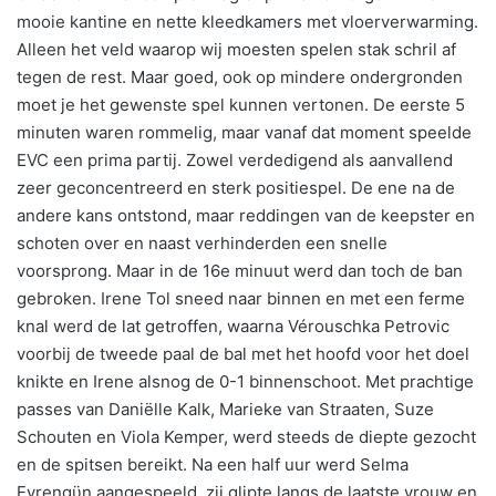
mooie kantine en nette kleedkamers met vloerverwarming.
Alleen het veld waarop wij moesten spelen stak schril af
tegen de rest. Maar goed, ook op mindere ondergronden
moet je het gewenste spel kunnen vertonen. De eerste 5
minuten waren rommelig, maar vanaf dat moment speelde
EVC een prima partij. Zowel verdedigend als aanvallend
zeer geconcentreerd en sterk positiespel. De ene na de
andere kans ontstond, maar reddingen van de keepster en
schoten over en naast verhinderden een snelle
voorsprong. Maar in de 16e minuut werd dan toch de ban
gebroken. Irene Tol sneed naar binnen en met een ferme
knal werd de lat getroffen, waarna Vérouschka Petrovic
voorbij de tweede paal de bal met het hoofd voor het doel
knikte en Irene alsnog de 0-1 binnenschoot. Met prachtige
passes van Daniёlle Kalk, Marieke van Straaten, Suze
Schouten en Viola Kemper, werd steeds de diepte gezocht
en de spitsen bereikt. Na een half uur werd Selma
Evrengϋn aangespeeld, zij glipte langs de laatste vrouw en