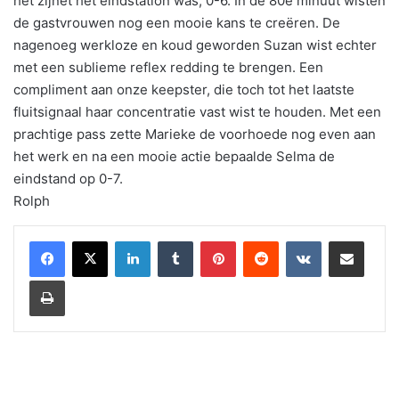
het zijnet het eindstation was, 0-6. In de 80e minuut wisten
de gastvrouwen nog een mooie kans te creёren. De
nagenoeg werkloze en koud geworden Suzan wist echter
met een sublieme reflex redding te brengen. Een
compliment aan onze keepster, die toch tot het laatste
fluitsignaal haar concentratie vast wist te houden. Met een
prachtige pass zette Marieke de voorhoede nog even aan
het werk en na een mooie actie bepaalde Selma de
eindstand op 0-7.
Rolph
LinkedIn
Tumblr
Pinterest
Reddit
VKontakte
Share via Email
Print