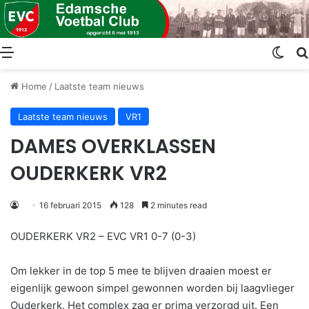
Menu
Swit
Home
/
Laatste team nieuws
Laatste team nieuws
VR1
DAMES OVERKLASSEN
OUDERKERK VR2
16 februari 2015
128
2 minutes read
OUDERKERK VR2 – EVC VR1 0-7 (0-3)
Om lekker in de top 5 mee te blijven draaien moest er
eigenlijk gewoon simpel gewonnen worden bij laagvlieger
Ouderkerk. Het complex zag er prima verzorgd uit. Een