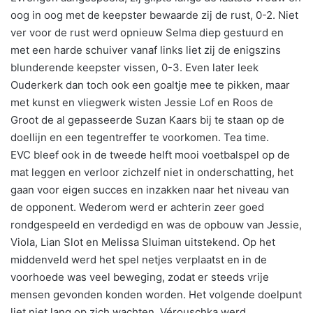
oog in oog met de keepster bewaarde zij de rust, 0-2. Niet
ver voor de rust werd opnieuw Selma diep gestuurd en
met een harde schuiver vanaf links liet zij de enigszins
blunderende keepster vissen, 0-3. Even later leek
Ouderkerk dan toch ook een goaltje mee te pikken, maar
met kunst en vliegwerk wisten Jessie Lof en Roos de
Groot de al gepasseerde Suzan Kaars bij te staan op de
doellijn en een tegentreffer te voorkomen. Tea time.
EVC bleef ook in de tweede helft mooi voetbalspel op de
mat leggen en verloor zichzelf niet in onderschatting, het
gaan voor eigen succes en inzakken naar het niveau van
de opponent. Wederom werd er achterin zeer goed
rondgespeeld en verdedigd en was de opbouw van Jessie,
Viola, Lian Slot en Melissa Sluiman uitstekend. Op het
middenveld werd het spel netjes verplaatst en in de
voorhoede was veel beweging, zodat er steeds vrije
mensen gevonden konden worden. Het volgende doelpunt
liet niet lang op zich wachten. Vérouschka werd