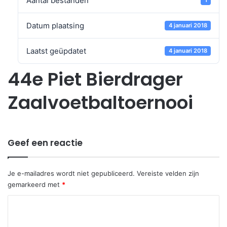
Aantal bestanden
1
Datum plaatsing
4 januari 2018
Laatst geüpdatet
4 januari 2018
44e Piet Bierdrager
Zaalvoetbaltoernooi
Geef een reactie
Je e-mailadres wordt niet gepubliceerd.
Vereiste velden zijn
gemarkeerd met
*
R
e