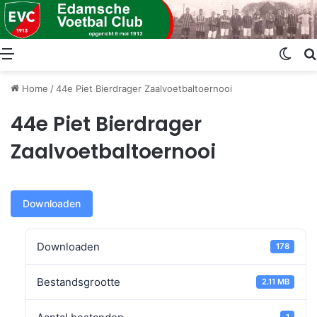
Menu
Swit
Home
/
44e Piet Bierdrager Zaalvoetbaltoernooi
44e Piet Bierdrager
Zaalvoetbaltoernooi
Downloaden
Downloaden
178
Bestandsgrootte
2.11 MB