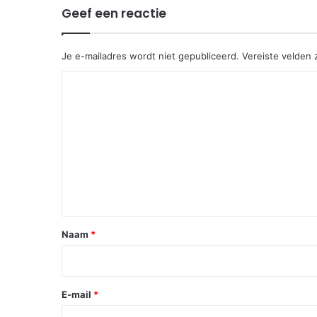
Geef een reactie
Je e-mailadres wordt niet gepubliceerd.
Vereiste velden
R
e
a
c
t
i
e
*
Naam
*
E-mail
*