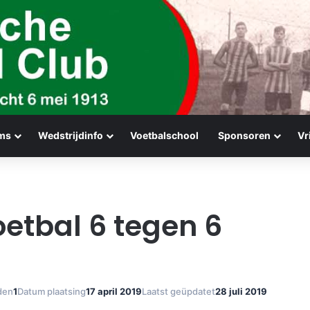
ms
Wedstrijdinfo
Voetbalschool
Sponsoren
Vr
oetbal 6 tegen 6
den
1
Datum plaatsing
17 april 2019
Laatst geüpdatet
28 juli 2019