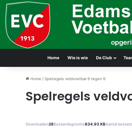
Home
Wie is wie
De Club
Tea
Home
/
Spelregels veldvoetbal 6 tegen 6
Spelregels veldv
Downloaden
28
Bestandsgrootte
834.93 KB
Aantal bestan