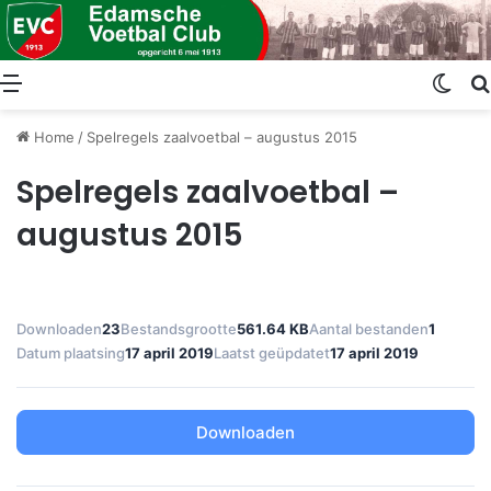
Menu
Swit
Home
/
Spelregels zaalvoetbal – augustus 2015
Spelregels zaalvoetbal –
augustus 2015
Downloaden
23
Bestandsgrootte
561.64 KB
Aantal bestanden
1
Datum plaatsing
17 april 2019
Laatst geüpdatet
17 april 2019
Downloaden