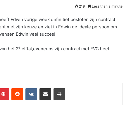
219
Less than a minute
eft Edwin vorige week definitief besloten zijn contract
ent met zijn keuze en ziet in Edwin de ideale persoon om
e wensen Edwin veel succes!
e
 van het 2
elftal,eveneens zijn contract met EVC heeft
mblr
Pinterest
Reddit
VKontakte
Share via Email
Print