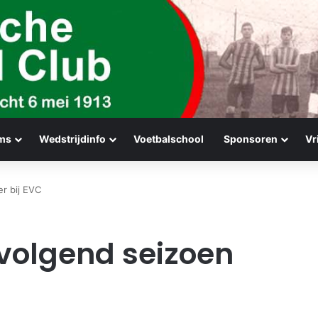
ms
Wedstrijdinfo
Voetbalschool
Sponsoren
Vr
er bij EVC
 volgend seizoen