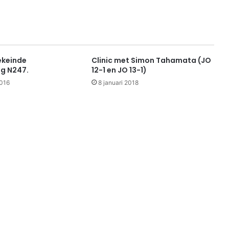
keinde
Clinic met Simon Tahamata (JO
ng N247.
12-1 en JO 13-1)
016
8 januari 2018