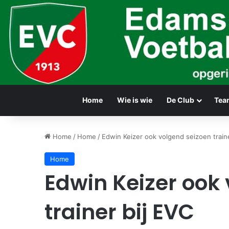
Home
Wie is wie
De Club
Tea
Home
/
Home
/
Edwin Keizer ook volgend seizoen train
Home
Edwin Keizer ook
trainer bij EVC