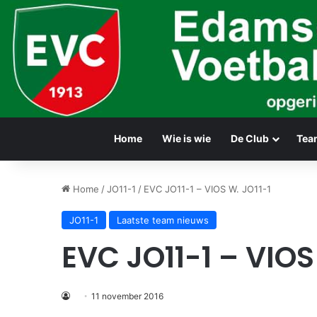
Home
Wie is wie
De Club
Tea
Home
/
JO11-1
/
EVC JO11-1 – VIOS W. JO11-1
JO11-1
Laatste team nieuws
EVC JO11-1 – VIOS
11 november 2016