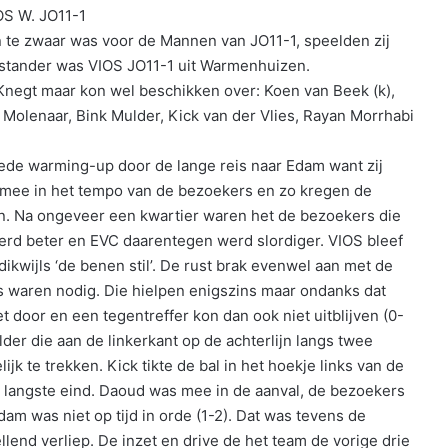
OS W. JO11-1
 te zwaar was voor de Mannen van JO11-1, speelden zij
enstander was VIOS JO11-1 uit Warmenhuizen.
negt maar kon wel beschikken over: Koen van Beek (k),
n Molenaar, Bink Mulder, Kick van der Vlies, Rayan Morrhabi
ede warming-up door de lange reis naar Edam want zij
 mee in het tempo van de bezoekers en zo kregen de
. Na ongeveer een kwartier waren het de bezoekers die
erd beter en EVC daarentegen werd slordiger. VIOS bleef
kwijls ‘de benen stil’. De rust brak evenwel aan met de
rs waren nodig. Die hielpen enigszins maar ondanks dat
t door en een tegentreffer kon dan ook niet uitblijven (0-
der die aan de linkerkant op de achterlijn langs twee
jk te trekken. Kick tikte de bal in het hoekje links van de
et langste eind. Daoud was mee in de aanval, de bezoekers
m was niet op tijd in orde (1-2). Dat was tevens de
lend verliep. De inzet en drive de het team de vorige drie