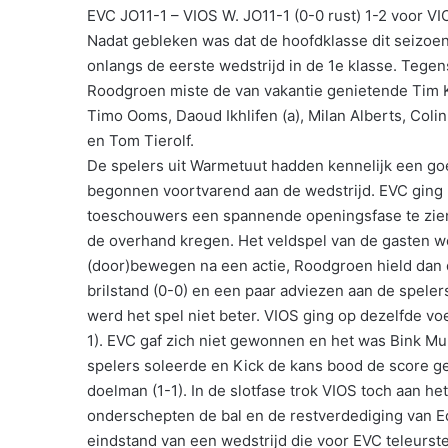
EVC JO11-1 – VIOS W. JO11-1 (0-0 rust) 1-2 voor VI
Nadat gebleken was dat de hoofdklasse dit seizoen
onlangs de eerste wedstrijd in de 1e klasse. Teg
Roodgroen miste de van vakantie genietende Tim K
Timo Ooms, Daoud Ikhlifen (a), Milan Alberts, Coli
en Tom Tierolf.
De spelers uit Warmetuut hadden kennelijk een go
begonnen voortvarend aan de wedstrijd. EVC ging
toeschouwers een spannende openingsfase te zien
de overhand kregen. Het veldspel van de gasten w
(door)bewegen na een actie, Roodgroen hield dan di
brilstand (0-0) en een paar adviezen aan de spele
werd het spel niet beter. VIOS ging op dezelfde voe
1). EVC gaf zich niet gewonnen en het was Bink Mul
spelers soleerde en Kick de kans bood de score geli
doelman (1-1). In de slotfase trok VIOS toch aan h
onderschepten de bal en de restverdediging van Eda
eindstand van een wedstrijd die voor EVC teleurstel