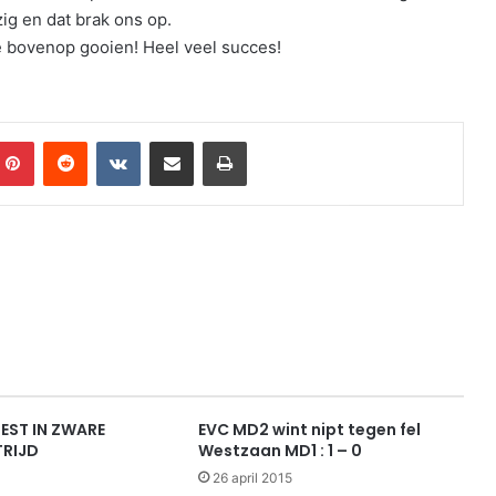
g en dat brak ons op.
 bovenop gooien! Heel veel succes!
mblr
Pinterest
Reddit
VKontakte
Share via Email
Print
IEST IN ZWARE
EVC MD2 wint nipt tegen fel
RIJD
Westzaan MD1 : 1 – 0
26 april 2015