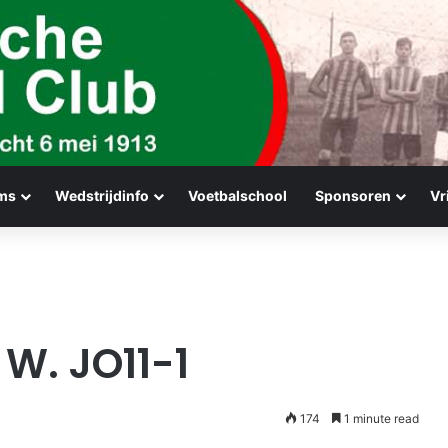
ms
Wedstrijdinfo
Voetbalschool
Sponsoren
Vr
 W. JO11-1
174
1 minute read