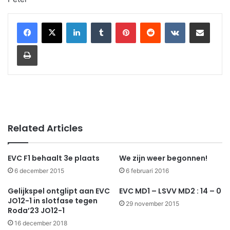
LinkedIn
Tumblr
Pinterest
Reddit
VKontakte
Share via Email
Print
Related Articles
EVC F1 behaalt 3e plaats
We zijn weer begonnen!
6 december 2015
6 februari 2016
Gelijkspel ontglipt aan EVC
EVC MD1 – LSVV MD2 : 14 – 0
JO12-1 in slotfase tegen
29 november 2015
Roda’23 JO12-1
16 december 2018