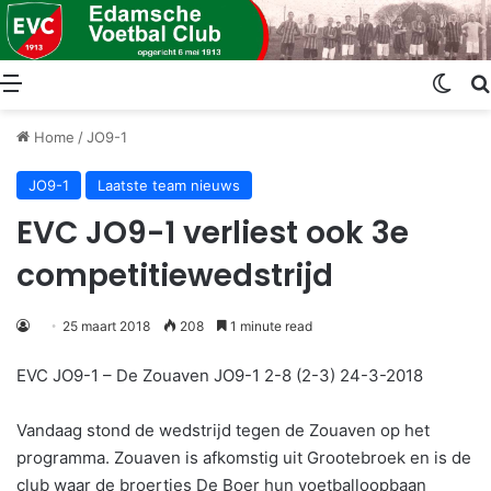
Menu
Swit
Home
/
JO9-1
JO9-1
Laatste team nieuws
EVC JO9-1 verliest ook 3e
competitiewedstrijd
25 maart 2018
208
1 minute read
EVC JO9-1 – De Zouaven JO9-1 2-8 (2-3) 24-3-2018
Vandaag stond de wedstrijd tegen de Zouaven op het
programma. Zouaven is afkomstig uit Grootebroek en is de
club waar de broertjes De Boer hun voetballoopbaan