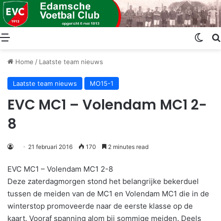
Menu
Swit
Home
/
Laatste team nieuws
Laatste team nieuws
MO15-1
EVC MC1 – Volendam MC1 2-
8
21 februari 2016
170
2 minutes read
EVC MC1 – Volendam MC1 2-8
Deze zaterdagmorgen stond het belangrijke bekerduel
tussen de meiden van de MC1 en Volendam MC1 die in de
winterstop promoveerde naar de eerste klasse op de
kaart. Vooraf spanning alom bij sommige meiden. Deels