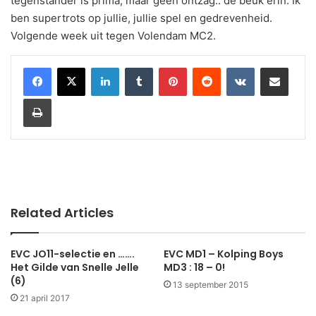
tegenstander is prima, maar geen ontzag.. de beuk erin. Ik
ben supertrots op jullie, jullie spel en gedrevenheid.
Volgende week uit tegen Volendam MC2.
LinkedIn
Tumblr
Pinterest
Reddit
VKontakte
Share via Email
Print
Related Articles
EVC JO11-selectie en …….
EVC MD1 – Kolping Boys
Het Gilde van Snelle Jelle
MD3 : 18 – 0!
(6)
13 september 2015
21 april 2017