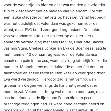
voor de wedstrijd en hier en daar wat meiden die vriendin
zijn of klasgenoot met de meiden van Volendam. Kortom
een leuke stadsderby met iets op het spel. Vanaf het begin
was het duidelijk dat Volendam was gekomen voor de
winst, maar EVC bood zeer goed tegenstand. De meiden
van Volendam stuitte keer op keer op de zeer sterk
spelende verdediging met Melissa Sier, Charlotte Bakker,
Jasmijn Stam, Chelsea Jonker en Eva de Boer deze laatste
met nummer 13 op haar rug was voor de Volendamse
coach een pain in the ass, want hij vroeg letterlijk ‘raakt die
nummer 13 nooit eens moe’ duidende op het feit dat hun
talentvolle en snelle rechtsbuiten keer op keer goed door
Eva werd verdedigd. Hierdoor zag je het vertrouwen
groeien en kregen we langs de kant het gevoel dat er
meer in zat. Volendam drong wel meer en meer aan, maar
aan het einde van de lijn stond Fenna die een paar
prachtige reddingen had. Er werd goed gecombineerd en
opgebouwd vanuit het middenveld, waar Famke Stuijt,