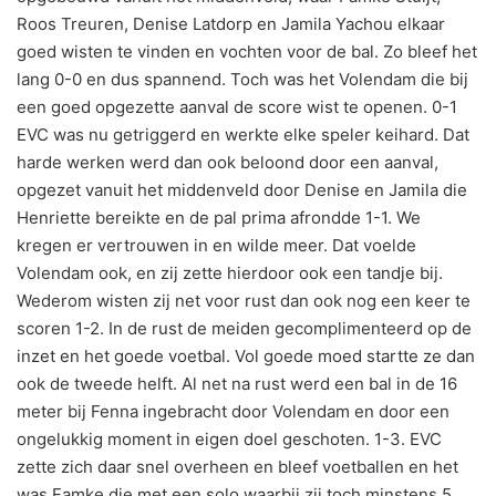
Roos Treuren, Denise Latdorp en Jamila Yachou elkaar
goed wisten te vinden en vochten voor de bal. Zo bleef het
lang 0-0 en dus spannend. Toch was het Volendam die bij
een goed opgezette aanval de score wist te openen. 0-1
EVC was nu getriggerd en werkte elke speler keihard. Dat
harde werken werd dan ook beloond door een aanval,
opgezet vanuit het middenveld door Denise en Jamila die
Henriette bereikte en de pal prima afrondde 1-1. We
kregen er vertrouwen in en wilde meer. Dat voelde
Volendam ook, en zij zette hierdoor ook een tandje bij.
Wederom wisten zij net voor rust dan ook nog een keer te
scoren 1-2. In de rust de meiden gecomplimenteerd op de
inzet en het goede voetbal. Vol goede moed startte ze dan
ook de tweede helft. Al net na rust werd een bal in de 16
meter bij Fenna ingebracht door Volendam en door een
ongelukkig moment in eigen doel geschoten. 1-3. EVC
zette zich daar snel overheen en bleef voetballen en het
was Famke die met een solo waarbij zij toch minstens 5