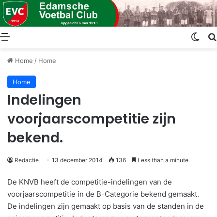
Menu
Swit
Home
/
Home
Home
Indelingen
voorjaarscompetitie zijn
bekend.
Redactie
13 december 2014
136
Less than a minute
De KNVB heeft de competitie-indelingen van de
voorjaarscompetitie in de B-Categorie bekend gemaakt.
De indelingen zijn gemaakt op basis van de standen in de