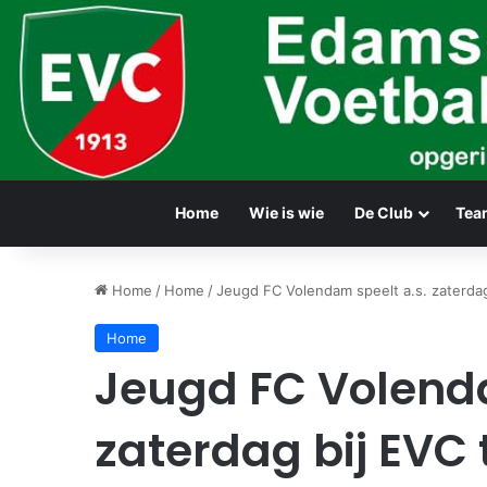
Home
Wie is wie
De Club
Tea
Home
/
Home
/
Jeugd FC Volendam speelt a.s. zaterdag
Home
Jeugd FC Volenda
zaterdag bij EVC 