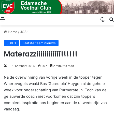
Menu
Swit
Home
/
JO8-1
JO8-1
Laatste team nieuws
Materazziiiiiiiiiiii!!!!!!
12 maart 2016
207
2 minutes read
Na de overwinning van vorige week in de topper tegen
Wherevogels waakt Bas ‘Guardiola’ Huygen al de gehele
week voor onderschatting van Purmersteijn. Toch kan de
gelauwerde coach niet voorkomen dat zijn toppers
compleet inspiratieloos beginnen aan de uitwedstrijd van
vandaag.