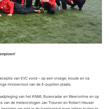
ampioen!
receptie van EVC vond – op een vroege, koude en na
inge mixtoernooi van de E-pupillen plaats.
aadpleging van het KNMI, Buienradar en Weeronline en op
es van de meteorologen Jan Treuren en Robert Heuser
 besloten om niet in de trainingshal maar lekker buiten te