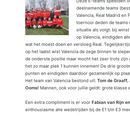
Deze E-teams speelden om 
deelnemende teams (bestaan
Valencia, Real Madrid en 
toernooi deden de teams 
situatie als volgt: bij win
op Valencia, eindigden all
wat het moest doen en versloeg Real. Tegelijkertij
op het laatst wist Valencia de zege binnen te slepe
de onderste positie maar mocht het zeer trots zijn
het zo maar plek 1 kunnen innemen! De drie grootm
punten en eindigden daardoor gezamenlijk op plaat
Het team van Valencia bestond uit:
Tom de Graaff,
Ooms!
Mannen, ook voor jullie geldt: grote klasse e
Een extra compliment is er voor
Fabian van Rijn 
enthousiasme alle wedstrijden bij de E1 t/m E3 me