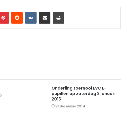
mblr
Pinterest
Reddit
VKontakte
Share via Email
Print
Onderling toernooi EVC E-
pupillen op zaterdag 3 januari
5
2015
21 december 2014