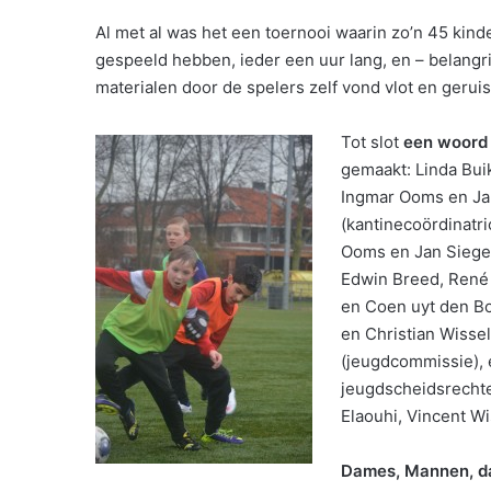
Al met al was het een toernooi waarin zo’n 45 kin
gespeeld hebben, ieder een uur lang, en – belangr
materialen door de spelers zelf vond vlot en gerui
Tot slot
een woord
gemaakt: Linda Bu
Ingmar Ooms en Ja
(kantinecoördinatri
Ooms en Jan Siegel
Edwin Breed, René 
en Coen uyt den Bo
en Christian Wissel
(jeugdcommissie), e
jeugdscheidsrechte
Elaouhi, Vincent W
Dames, Mannen, da