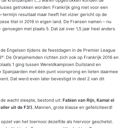
 de kruitdampen (…) waren opgetrokken konden de
lusies getrokken worden: Frankrijk ging niet voor een
-termijn resultaat maar heeft het vizier gericht op de
pese titel in 2016 in eigen land. De Fransen namen – nu
– genoegen met plaats 5. Dat zal over 1,5 jaar heel anders
 de Engelsen tijdens de feestdagen in de Premier League
e
3
. De Oranjehemden richten zich ook op Frankrijk 2016 en
m plaats 1 ging tussen Wereldkampioen Duitsland en
e Spanjaarden met één punt voorsprong en lieten daarmee
kent. Dat werd even later bevestigd in deel 2 van dit
n de wacht sleepte, bestond uit:
Fabian van Rijn, Kamal el
ller uit de F3!).
Mannen, grote klasse en gefeliciteerd!
 opzet van het toernooi dezelfde als hiervoor geschetst.