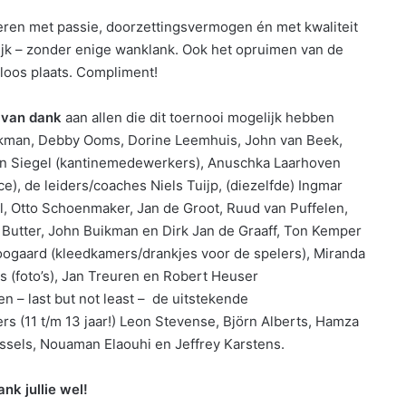
deren met passie, doorzettingsvermogen én met kwaliteit
ijk – zonder enige wanklank. Ook het opruimen van de
sloos plaats. Compliment!
 van dank
aan allen die dit toernooi mogelijk hebben
ikman, Debby Ooms, Dorine Leemhuis, John van Beek,
n Siegel (kantinemedewerkers), Anuschka Laarhoven
ce), de leiders/coaches Niels Tuijp, (diezelfde) Ingmar
, Otto Schoenmaker, Jan de Groot, Ruud van Puffelen,
Butter, John Buikman en Dirk Jan de Graaff, Ton Kemper
ogaard (kleedkamers/drankjes voor de spelers), Miranda
s (foto’s), Jan Treuren en Robert Heuser
n – last but not least – de uitstekende
rs (11 t/m 13 jaar!) Leon Stevense, Björn Alberts, Hamza
issels, Nouaman Elaouhi en Jeffrey Karstens.
nk jullie wel!