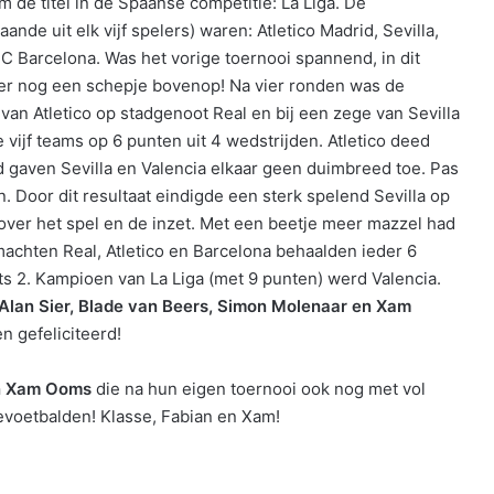
de titel in de Spaanse competitie: La Liga. De
de uit elk vijf spelers) waren: Atletico Madrid, Sevilla,
FC Barcelona. Was het vorige toernooi spannend, in dit
er nog een schepje bovenop! Na vier ronden was de
st van Atletico op stadgenoot Real en bij een zege van Sevilla
e vijf teams op 6 punten uit 4 wedstrijden. Atletico deed
d gaven Sevilla en Valencia elkaar geen duimbreed toe. Pas
n. Door dit resultaat eindigde een sterk spelend Sevilla op
 over het spel en de inzet. Met een beetje meer mazzel had
achten Real, Atletico en Barcelona behaalden ieder 6
s 2. Kampioen van La Liga (met 9 punten) werd Valencia.
 Alan Sier, Blade van Beers, Simon Molenaar en Xam
n gefeliciteerd!
en Xam Ooms
die na hun eigen toernooi ook nog met vol
evoetbalden! Klasse, Fabian en Xam!