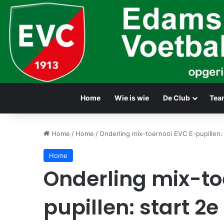
Home
Wie is wie
De Club
Tea
Home
/
Home
/
Onderling mix-toernooi EVC E-pupillen:
Home
Onderling mix-to
pupillen: start 2e