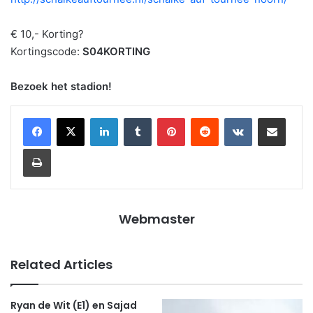
€ 10,- Korting?
Kortingscode:
S04KORTING
Bezoek het stadion!
LinkedIn
Tumblr
Pinterest
Reddit
VKontakte
Share via Email
Print
Webmaster
Related Articles
Ryan de Wit (E1) en Sajad