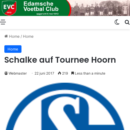
Menu
Swit
Home
/
Home
Home
Schalke auf Tournee Hoorn
Webmaster
22 juni 2017
219
Less than a minute