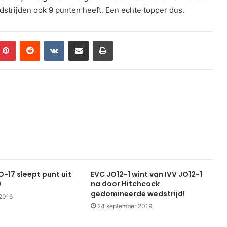
dstrijden ook 9 punten heeft. Een echte topper dus.
mblr
Pinterest
Reddit
VKontakte
Share via Email
Print
-17 sleept punt uit
EVC JO12-1 wint van IVV JO12-1
)
na door Hitchcock
gedomineerde wedstrijd!
2016
24 september 2019