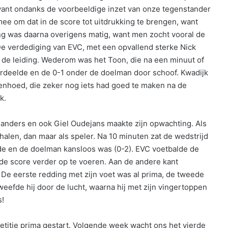
want ondanks de voorbeeldige inzet van onze tegenstander
mee om dat in de score tot uitdrukking te brengen, want
ng was daarna overigens matig, want men zocht vooral de
 De verdediging van EVC, met een opvallend sterke Nick
 de leiding. Wederom was het Toon, die na een minuut of
rdeelde en de 0-1 onder de doelman door schoof. Kwadijk
enhoed, die zeker nog iets had goed te maken na de
k.
Sanders en ook Giel Oudejans maakte zijn opwachting. Als
 halen, dan maar als speler. Na 10 minuten zat de wedstrijd
alde en de doelman kansloos was (0-2). EVC voetbalde de
de score verder op te voeren. Aan de andere kant
De eerste redding met zijn voet was al prima, de tweede
efde hij door de lucht, waarna hij met zijn vingertoppen
s!
petitie prima gestart. Volgende week wacht ons het vierde