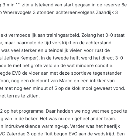
 min 1”, zijn uitstekend van start gegaan in de reserve 6e
 op Wherevogels 3 stonden achtereenvolgens Zaandijk 3
ekt vermoedelijk aan trainingsarbeid. Zolang het 0-0 staat
r, maar naarmate de tijd verstrijkt en de achterstand
was veel sterker en uiteindelijk vielen voor rust de
al Jeffrey Kemper). In de tweede helft werd het direct 3-0
eite met het grote veld en de wat mindere conditie.
veegde EVC de vloer aan met deze sportieve tegenstander
 Toon, nog een doelpunt van Marco en een intikker van
t met nog een minuut of 5 op de klok mooi geweest vond.
t terras te zitten.
k 2 op het programma. Daar hadden we nog wat mee goed te
g van in de beker. Het was nu een geheel ander team.
en indrukwekkende warming-up. Verder was het heerlijk
C Zaterdag 3 op de fluit begon EVC aan de wedstrijd. Een