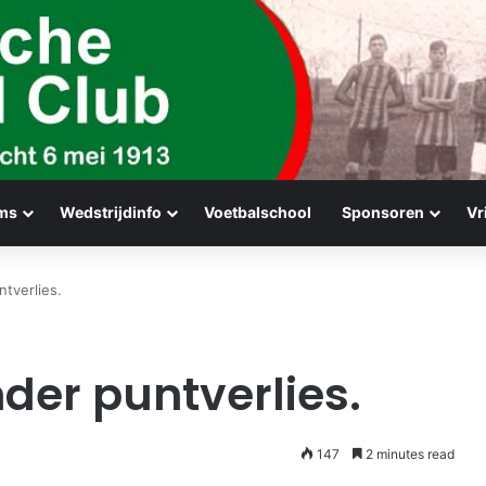
ms
Wedstrijdinfo
Voetbalschool
Sponsoren
Vr
tverlies.
der puntverlies.
147
2 minutes read