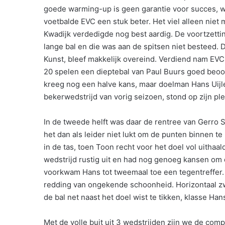
goede warming-up is geen garantie voor succes, 
voetbalde EVC een stuk beter. Het viel alleen niet 
Kwadijk verdedigde nog best aardig. De voortzetti
lange bal en die was aan de spitsen niet besteed.
Kunst, bleef makkelijk overeind. Verdiend nam EVC
20 spelen een dieptebal van Paul Buurs goed beoo
kreeg nog een halve kans, maar doelman Hans Uijl
bekerwedstrijd van vorig seizoen, stond op zijn ple
In de tweede helft was daar de rentree van Gerro 
het dan als leider niet lukt om de punten binnen te
in de tas, toen Toon recht voor het doel vol uitha
wedstrijd rustig uit en had nog genoeg kansen om 
voorkwam Hans tot tweemaal toe een tegentreffer. 
redding van ongekende schoonheid. Horizontaal zwe
de bal net naast het doel wist te tikken, klasse Han
Met de volle buit uit 3 wedstrijden zijn we de com