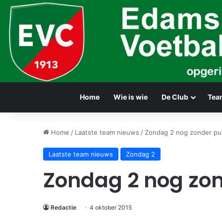
Home
Wie is wie
De Club
Tea
Home
/
Laatste team nieuws
/
Zondag 2 nog zonder pun
Laatste team nieuws
Zondag 2
Zondag 2 nog zon
Redactie
4 oktober 2015