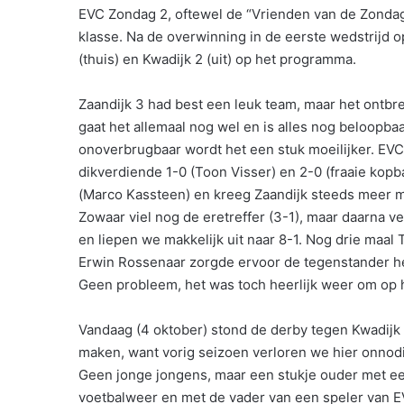
EVC Zondag 2, oftewel de “Vrienden van de Zondag 3
klasse. Na de overwinning in de eerste wedstrijd
(thuis) en Kwadijk 2 (uit) op het programma.
Zaandijk 3 had best een leuk team, maar het ontbre
gaat het allemaal nog wel en is alles nog beloopbaa
onoverbrugbaar wordt het een stuk moeilijker. EVC 
dikverdiende 1-0 (Toon Visser) en 2-0 (fraaie kopb
(Marco Kassteen) en kreeg Zaandijk steeds meer mo
Zowaar viel nog de eretreffer (3-1), maar daarna 
en liepen we makkelijk uit naar 8-1. Nog drie maal
Erwin Rossenaar zorgde ervoor de tegenstander he
Geen probleem, het was toch heerlijk weer om op he
Vandaag (4 oktober) stond de derby tegen Kwadij
maken, want vorig seizoen verloren we hier onnodi
Geen jonge jongens, maar een stukje ouder met e
voetbalweer en met de vader van een speler van EV