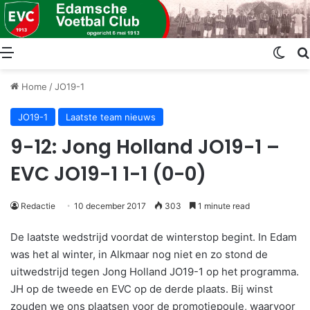
Menu
Swit
Home
/
JO19-1
JO19-1
Laatste team nieuws
9-12: Jong Holland JO19-1 –
EVC JO19-1 1-1 (0-0)
Redactie
10 december 2017
303
1 minute read
De laatste wedstrijd voordat de winterstop begint. In Edam
was het al winter, in Alkmaar nog niet en zo stond de
uitwedstrijd tegen Jong Holland JO19-1 op het programma.
JH op de tweede en EVC op de derde plaats. Bij winst
zouden we ons plaatsen voor de promotiepoule, waarvoor