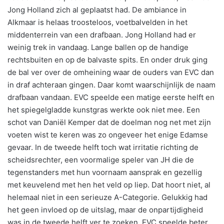
Jong Holland zich al geplaatst had. De ambiance in
Alkmaar is helaas troosteloos, voetbalvelden in het
middenterrein van een drafbaan. Jong Holland had er
weinig trek in vandaag. Lange ballen op de handige
rechtsbuiten en op de balvaste spits. En onder druk ging
de bal ver over de omheining waar de ouders van EVC dan
in draf achteraan gingen. Daar komt waarschijnlijk de naam
drafbaan vandaan. EVC speelde een matige eerste helft en
het spiegelgladde kunstgras werkte ook niet mee. Een
schot van Daniël Kemper dat de doelman nog net met zijn
voeten wist te keren was zo ongeveer het enige Edamse
gevaar. In de tweede helft toch wat irritatie richting de
scheidsrechter, een voormalige speler van JH die de
tegenstanders met hun voornaam aansprak en gezellig
met keuvelend met hen het veld op liep. Dat hoort niet, al
helemaal niet in een serieuze A-Categorie. Gelukkig had
het geen invloed op de uitslag, maar de onpartijdigheid
was in de tweede helft ver te zoeken. EVC speelde beter,