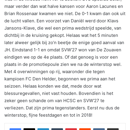
maar verder dan wat halve kansen voor Aaron Lacunes en
Brian Rossenaar kwamen we niet. De 0-1 kwam dan ook uit
de lucht vallen. Een voorzet van Daniël werd door Klavs
Jansons-Klave, die wel een prima wedstrijd speelde, van
dichtbij in de kruising gekopt. Helaas wat het 5 minuten
later alweer gelijk bij zo’n beetje de enige goed aanval van
JH. Eindstand 1-1 en omdat SVW’27 won van De Zouaven
eindigen we op de 4e plaats. Of dat genoeg is voor een
plaats in de promotiepoule zien we na de winterstop wel.
Met 4 overwinningen op rij, waaronder die tegen
kampioen FC Den Helder, begonnen we prima aan het
seizoen. Helaas konden we dat, mede door wat
blessuregevallen, niet vast houden. Bovendien is het
zeker geen schande om van HCSC en SVW’27 te
verliezen. Dat zijn prima tegenstanders. Eerst nu dus de
winterstop, fijne feestdagen en tot in 2018!
LinkedIn
Tumblr
Pinterest
Reddit
VKontakte
Share via Email