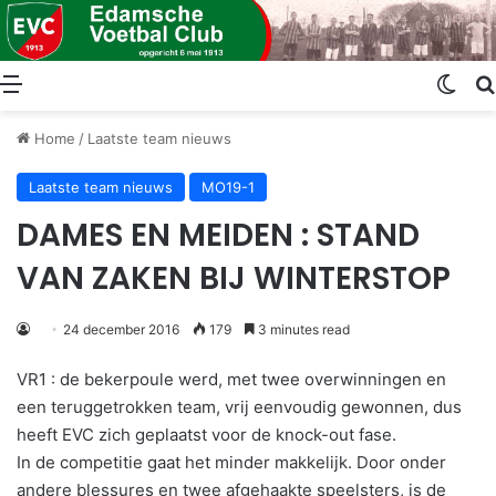
Menu
Swit
Home
/
Laatste team nieuws
Laatste team nieuws
MO19-1
DAMES EN MEIDEN : STAND
VAN ZAKEN BIJ WINTERSTOP
24 december 2016
179
3 minutes read
VR1 : de bekerpoule werd, met twee overwinningen en
een teruggetrokken team, vrij eenvoudig gewonnen, dus
heeft EVC zich geplaatst voor de knock-out fase.
In de competitie gaat het minder makkelijk. Door onder
andere blessures en twee afgehaakte speelsters, is de