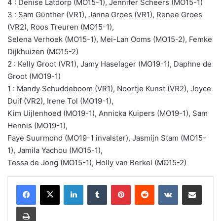
4 : Denise Latdorp (MO15-1), Jennifer Scheers (MO15-1)
3 : Sam Gϋnther (VR1), Janna Groes (VR1), Renee Groes
(VR2), Roos Treuren (MO15-1),
Selena Verhoek (MO15-1), Mei-Lan Ooms (MO15-2), Femke
Dijkhuizen (MO15-2)
2 : Kelly Groot (VR1), Jamy Haselager (MO19-1), Daphne de
Groot (MO19-1)
1 : Mandy Schuddeboom (VR1), Noortje Kunst (VR2), Joyce
Duif (VR2), Irene Tol (MO19-1),
Kim Uijlenhoed (MO19-1), Annicka Kuipers (MO19-1), Sam
Hennis (MO19-1),
Faye Suurmond (MO19-1 invalster), Jasmijn Stam (MO15-
1), Jamila Yachou (MO15-1),
Tessa de Jong (MO15-1), Holly van Berkel (MO15-2)
LinkedIn
Tumblr
Pinterest
Reddit
VKontakte
Share via Email
Print