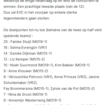
wedstrijd de enige nederlaag op en wist de concurrent te
winnen. Een prachtige tweede plaats (van de 12).
Dus zal EVC in het voorjaar op enkele sterke
tegenstanders gaan stuiten.
De doelpunten tot nu toe (behalve van de twee op half veld
spelende teams) :
25 : Famke Stuijt (MO19-1)
16 : Selma Evrengϋn (VR1)
14 : Esmée Dijkman (MO15-1)
12 : Liz Kemper (MO15-2)
10 : Noah Suurmond (MO19-1), Kim Bakker (MO19-1)
9 : Anne Klouwer (MO15-2)
8 : Vérouschka Petrovic (VR1), Anne Prinsze (VR2), Janine
Schuitemaker (VR2),
Fay Brommersma (MO15-1), Zylvie van de Pol (MO15-2)
7 : Nina de Groot (MO19-1)
6 : Annemijn Westerneng (MO19-1)