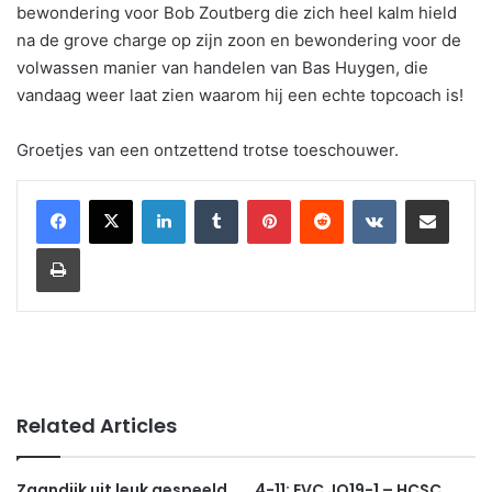
bewondering voor Bob Zoutberg die zich heel kalm hield
na de grove charge op zijn zoon en bewondering voor de
volwassen manier van handelen van Bas Huygen, die
vandaag weer laat zien waarom hij een echte topcoach is!
Groetjes van een ontzettend trotse toeschouwer.
LinkedIn
Tumblr
Pinterest
Reddit
VKontakte
Share via Email
Print
Related Articles
Zaandijk uit leuk gespeeld
4-11: EVC JO19-1 – HCSC