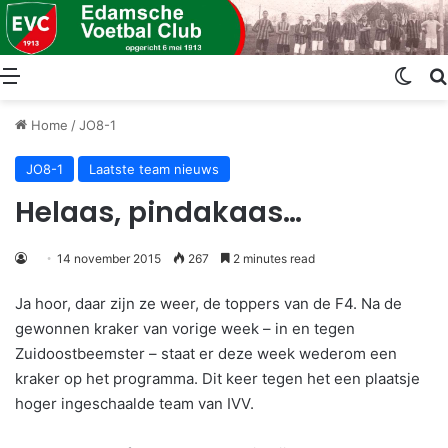
Menu
Swit
Home
/
JO8-1
JO8-1
Laatste team nieuws
Helaas, pindakaas…
14 november 2015
267
2 minutes read
Ja hoor, daar zijn ze weer, de toppers van de F4. Na de
gewonnen kraker van vorige week – in en tegen
Zuidoostbeemster – staat er deze week wederom een
kraker op het programma. Dit keer tegen het een plaatsje
hoger ingeschaalde team van IVV.