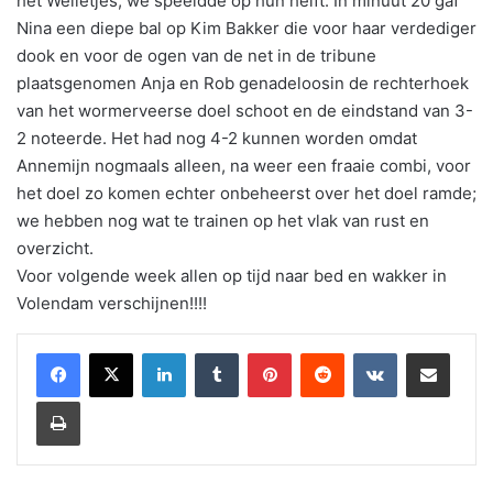
het Welletjes; we speeldde op hun helft. In minuut 20 gaf
Nina een diepe bal op Kim Bakker die voor haar verdediger
dook en voor de ogen van de net in de tribune
plaatsgenomen Anja en Rob genadeloosin de rechterhoek
van het wormerveerse doel schoot en de eindstand van 3-
2 noteerde. Het had nog 4-2 kunnen worden omdat
Annemijn nogmaals alleen, na weer een fraaie combi, voor
het doel zo komen echter onbeheerst over het doel ramde;
we hebben nog wat te trainen op het vlak van rust en
overzicht.
Voor volgende week allen op tijd naar bed en wakker in
Volendam verschijnen!!!!
LinkedIn
Tumblr
Pinterest
Reddit
VKontakte
Share via Email
Print