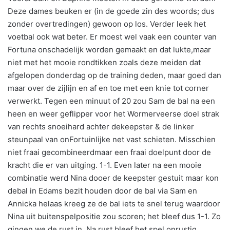
Deze dames beuken er (in de goede zin des woords; dus
zonder overtredingen) gewoon op los. Verder leek het
voetbal ook wat beter. Er moest wel vaak een counter van
Fortuna onschadelijk worden gemaakt en dat lukte,maar
niet met het mooie rondtikken zoals deze meiden dat
afgelopen donderdag op de training deden, maar goed dan
maar over de zijlijn en af en toe met een knie tot corner
verwerkt. Tegen een minuut of 20 zou Sam de bal na een
heen en weer geflipper voor het Wormerveerse doel strak
van rechts snoeihard achter dekeepster & de linker
steunpaal van onFortuinlijke net vast schieten. Misschien
niet fraai gecombineerdmaar een fraai doelpunt door de
kracht die er van uitging. 1-1. Even later na een mooie
combinatie werd Nina dooer de keepster gestuit maar kon
debal in Edams bezit houden door de bal via Sam en
Annicka helaas kreeg ze de bal iets te snel terug waardoor
Nina uit buitenspelpositie zou scoren; het bleef dus 1-1. Zo
gingen we de rust in. Na rust bleef het spel onrustig