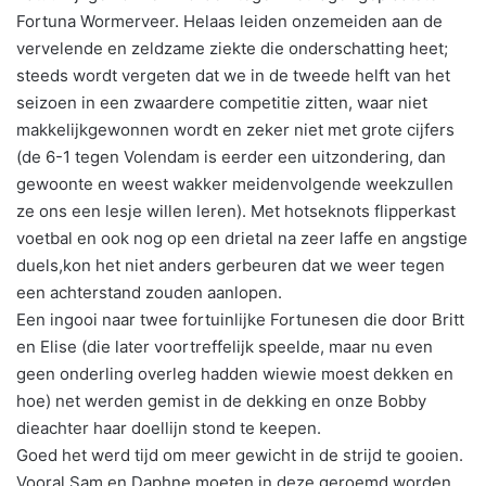
Fortuna Wormerveer. Helaas leiden onzemeiden aan de
vervelende en zeldzame ziekte die onderschatting heet;
steeds wordt vergeten dat we in de tweede helft van het
seizoen in een zwaardere competitie zitten, waar niet
makkelijkgewonnen wordt en zeker niet met grote cijfers
(de 6-1 tegen Volendam is eerder een uitzondering, dan
gewoonte en weest wakker meidenvolgende weekzullen
ze ons een lesje willen leren). Met hotseknots flipperkast
voetbal en ook nog op een drietal na zeer laffe en angstige
duels,kon het niet anders gerbeuren dat we weer tegen
een achterstand zouden aanlopen.
Een ingooi naar twee fortuinlijke Fortunesen die door Britt
en Elise (die later voortreffelijk speelde, maar nu even
geen onderling overleg hadden wiewie moest dekken en
hoe) net werden gemist in de dekking en onze Bobby
dieachter haar doellijn stond te keepen.
Goed het werd tijd om meer gewicht in de strijd te gooien.
Vooral Sam en Daphne moeten in deze geroemd worden.