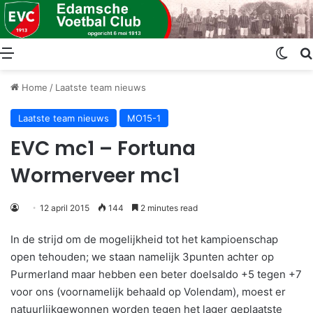
Menu
Swit
Home
/
Laatste team nieuws
Laatste team nieuws
MO15-1
EVC mc1 – Fortuna
Wormerveer mc1
12 april 2015
144
2 minutes read
In de strijd om de mogelijkheid tot het kampioenschap
open tehouden; we staan namelijk 3punten achter op
Purmerland maar hebben een beter doelsaldo +5 tegen +7
voor ons (voornamelijk behaald op Volendam), moest er
natuurlijkgewonnen worden tegen het lager geplaatste