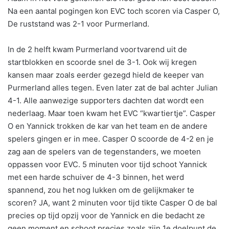
Na een aantal pogingen kon EVC toch scoren via Casper O,
De ruststand was 2-1 voor Purmerland.
In de 2 helft kwam Purmerland voortvarend uit de
startblokken en scoorde snel de 3-1. Ook wij kregen
kansen maar zoals eerder gezegd hield de keeper van
Purmerland alles tegen. Even later zat de bal achter Julian
4-1. Alle aanwezige supporters dachten dat wordt een
nederlaag. Maar toen kwam het EVC “kwartiertje”. Casper
O en Yannick trokken de kar van het team en de andere
spelers gingen er in mee. Casper O scoorde de 4-2 en je
zag aan de spelers van de tegenstanders, we moeten
oppassen voor EVC. 5 minuten voor tijd schoot Yannick
met een harde schuiver de 4-3 binnen, het werd
spannend, zou het nog lukken om de gelijkmaker te
scoren? JA, want 2 minuten voor tijd tikte Casper O de bal
precies op tijd opzij voor de Yannick en die bedacht ze
geen moment en schoot precies zoals zijn 1e doelpunt de