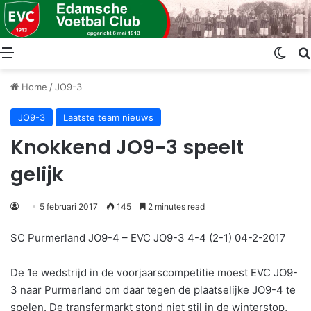
Menu
Swit
Home
/
JO9-3
JO9-3
Laatste team nieuws
Knokkend JO9-3 speelt
gelijk
5 februari 2017
145
2 minutes read
SC Purmerland JO9-4 – EVC JO9-3 4-4 (2-1) 04-2-2017
De 1e wedstrijd in de voorjaarscompetitie moest EVC JO9-
3 naar Purmerland om daar tegen de plaatselijke JO9-4 te
spelen. De transfermarkt stond niet stil in de winterstop,