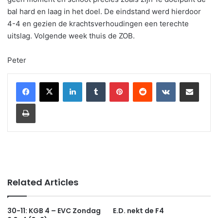
bal hard en laag in het doel. De eindstand werd hierdoor
4-4 en gezien de krachtsverhoudingen een terechte
uitslag. Volgende week thuis de ZOB.
Peter
LinkedIn
Tumblr
Pinterest
Reddit
VKontakte
Share via Email
Print
Related Articles
30-11: KGB 4 – EVC Zondag
E.D. nekt de F4