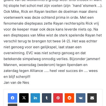
hij stopte het schot met zijn voeten (zijn ´hand´elsmerk …).
Ook Mike, Rick en Rayan testten de doelman maar diens
voetenwerk was deze ochtend prima in orde. Met een
fenomenale dieptepass zette Rayan rechterspits Rick vrij
voor de keeper maar ook deze kans leverde niets op. Na
een dieptepass van Mike wist de sterk spelende Rayan het
verschil terug te brengen tot twee (4-2). Het was echter
niet genoeg voor een gelijkspel, laat staan een
overwinning. EVC was niet scherp genoeg en dat
betekende simpelweg onnodig verlies. Bijzonder jammer!
Mannen, woensdag (wederom) tegen Ilpendam en
zaterdag tegen Alliance ….. heel veel succes én …. wees
en blijf scherp!!!
Jan van de Nes
LinkedIn
Tumblr
Pinterest
Reddit
VKontakte
Share via Email
Print