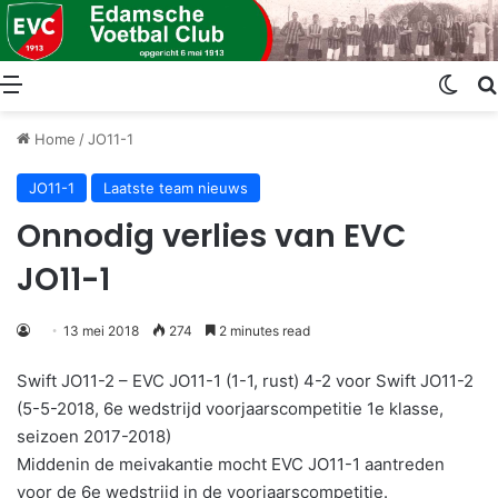
Menu
Swit
Home
/
JO11-1
JO11-1
Laatste team nieuws
Onnodig verlies van EVC
JO11-1
13 mei 2018
274
2 minutes read
Swift JO11-2 – EVC JO11-1 (1-1, rust) 4-2 voor Swift JO11-2
(5-5-2018, 6e wedstrijd voorjaarscompetitie 1e klasse,
seizoen 2017-2018)
Middenin de meivakantie mocht EVC JO11-1 aantreden
voor de 6e wedstrijd in de voorjaarscompetitie.