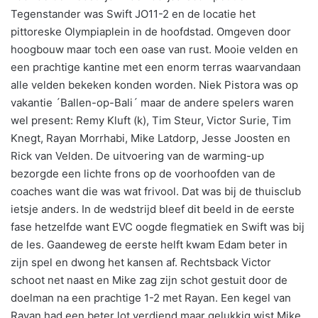
Tegenstander was Swift JO11-2 en de locatie het
pittoreske Olympiaplein in de hoofdstad. Omgeven door
hoogbouw maar toch een oase van rust. Mooie velden en
een prachtige kantine met een enorm terras waarvandaan
alle velden bekeken konden worden. Niek Pistora was op
vakantie ´Ballen-op-Bali´ maar de andere spelers waren
wel present: Remy Kluft (k), Tim Steur, Victor Surie, Tim
Knegt, Rayan Morrhabi, Mike Latdorp, Jesse Joosten en
Rick van Velden. De uitvoering van de warming-up
bezorgde een lichte frons op de voorhoofden van de
coaches want die was wat frivool. Dat was bij de thuisclub
ietsje anders. In de wedstrijd bleef dit beeld in de eerste
fase hetzelfde want EVC oogde flegmatiek en Swift was bij
de les. Gaandeweg de eerste helft kwam Edam beter in
zijn spel en dwong het kansen af. Rechtsback Victor
schoot net naast en Mike zag zijn schot gestuit door de
doelman na een prachtige 1-2 met Rayan. Een kegel van
Rayan had een beter lot verdiend maar gelukkig wist Mike