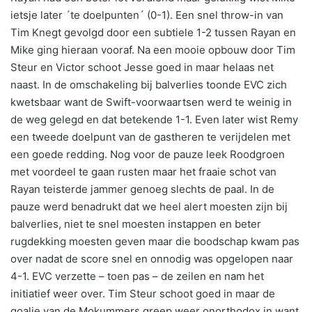
ietsje later ´te doelpunten´ (0-1). Een snel throw-in van
Tim Knegt gevolgd door een subtiele 1-2 tussen Rayan en
Mike ging hieraan vooraf. Na een mooie opbouw door Tim
Steur en Victor schoot Jesse goed in maar helaas net
naast. In de omschakeling bij balverlies toonde EVC zich
kwetsbaar want de Swift-voorwaartsen werd te weinig in
de weg gelegd en dat betekende 1-1. Even later wist Remy
een tweede doelpunt van de gastheren te verijdelen met
een goede redding. Nog voor de pauze leek Roodgroen
met voordeel te gaan rusten maar het fraaie schot van
Rayan teisterde jammer genoeg slechts de paal. In de
pauze werd benadrukt dat we heel alert moesten zijn bij
balverlies, niet te snel moesten instappen en beter
rugdekking moesten geven maar die boodschap kwam pas
over nadat de score snel en onnodig was opgelopen naar
4-1. EVC verzette – toen pas – de zeilen en nam het
initiatief weer over. Tim Steur schoot goed in maar de
goalie van de Mokummers greep weer onorthodox in want