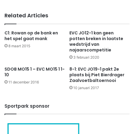
Related Articles
C1: Rowan op de bank en
EVC JO12-1 kan geen
het spel gaat mank
potten breken in laatste
wedstrijd van
8 maart 2015
najaarscompetitie
3 februari 2020
SDOB MO15 1 – EVC MO15 1 1-
8-1: EVC JO19-1 pakt 2e
10
plaats bij Piet Bierdrager
Zaalvoetbaltoernooi
11 december 2016
10 januari 2017
Sportpark sponsor