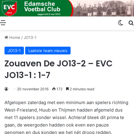
Menu
Swit
Home
/
JO13-1
JO13-1
Laatste team nieuws
Zouaven De JO13-2 – EVC
JO13-1 : 1-7
20 november 2016
172
2 minutes read
Afgelopen zaterdag met een minimum aan spelers richting
West-Friesland, Huub en Thijmen hadden afgemeld dus
met 11 spelers zonder wissel. Achteraf bleek dit prima te
gaan, de weergoden hadden ook even een pauze
genomen en dus konden we het nét droog redden.