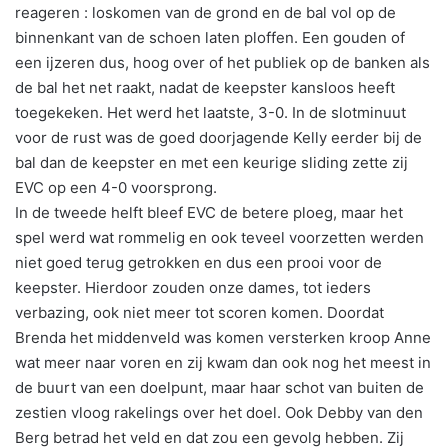
reageren : loskomen van de grond en de bal vol op de
binnenkant van de schoen laten ploffen. Een gouden of
een ijzeren dus, hoog over of het publiek op de banken als
de bal het net raakt, nadat de keepster kansloos heeft
toegekeken. Het werd het laatste, 3-0. In de slotminuut
voor de rust was de goed doorjagende Kelly eerder bij de
bal dan de keepster en met een keurige sliding zette zij
EVC op een 4-0 voorsprong.
In de tweede helft bleef EVC de betere ploeg, maar het
spel werd wat rommelig en ook teveel voorzetten werden
niet goed terug getrokken en dus een prooi voor de
keepster. Hierdoor zouden onze dames, tot ieders
verbazing, ook niet meer tot scoren komen. Doordat
Brenda het middenveld was komen versterken kroop Anne
wat meer naar voren en zij kwam dan ook nog het meest in
de buurt van een doelpunt, maar haar schot van buiten de
zestien vloog rakelings over het doel. Ook Debby van den
Berg betrad het veld en dat zou een gevolg hebben. Zij