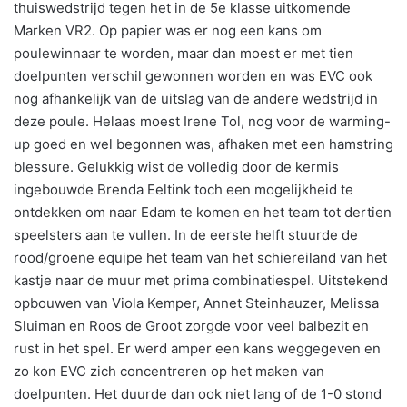
thuiswedstrijd tegen het in de 5e klasse uitkomende
Marken VR2. Op papier was er nog een kans om
poulewinnaar te worden, maar dan moest er met tien
doelpunten verschil gewonnen worden en was EVC ook
nog afhankelijk van de uitslag van de andere wedstrijd in
deze poule. Helaas moest Irene Tol, nog voor de warming-
up goed en wel begonnen was, afhaken met een hamstring
blessure. Gelukkig wist de volledig door de kermis
ingebouwde Brenda Eeltink toch een mogelijkheid te
ontdekken om naar Edam te komen en het team tot dertien
speelsters aan te vullen. In de eerste helft stuurde de
rood/groene equipe het team van het schiereiland van het
kastje naar de muur met prima combinatiespel. Uitstekend
opbouwen van Viola Kemper, Annet Steinhauzer, Melissa
Sluiman en Roos de Groot zorgde voor veel balbezit en
rust in het spel. Er werd amper een kans weggegeven en
zo kon EVC zich concentreren op het maken van
doelpunten. Het duurde dan ook niet lang of de 1-0 stond