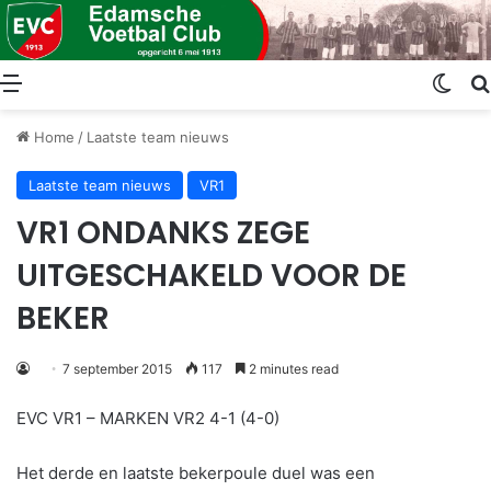
Menu
Swit
Home
/
Laatste team nieuws
Laatste team nieuws
VR1
VR1 ONDANKS ZEGE
UITGESCHAKELD VOOR DE
BEKER
7 september 2015
117
2 minutes read
EVC VR1 – MARKEN VR2 4-1 (4-0)
Het derde en laatste bekerpoule duel was een