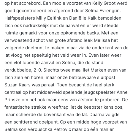
op het scorebord. Een mooie voorzet van Kelly Groot werd
goed gecontroleerd en afgerond door Selma Evrengün.
Halfspeelsters Milly Eeltink en Daniëlle Kalk bemoeiden
zich ook nadrukkelijk met de aanval en er werd steeds
ruimte gemaakt voor onze opkomende backs. Met een
verwoestend schot van grote afstand leek Melissa het
volgende doelpunt te maken, maar via de onderkant van de
lat vloog het speeltuig het veld weer in. Even later weer
een vlot lopende aanval en Selma, die de stand
verdubbelde, 2-0. Slechts twee maal liet Marken even van
zich zien en horen, maar onze betrouwbare sluitpost
Suzan Kaars was paraat. Toen bedacht de heel sterk
centraal op het middenveld spelende jeugdspeelster Anne
Prinsze om het ook maar eens van afstand te proberen. De
fantastische strakke wreeftrap liet de keepster kansloos,
maar scheerde de bovenkant van de lat. Daarna volgde
een schitterend doelpunt. Op een middelhoge voorzet van
Selma kon Vérouschka Petrovic maar op één manier