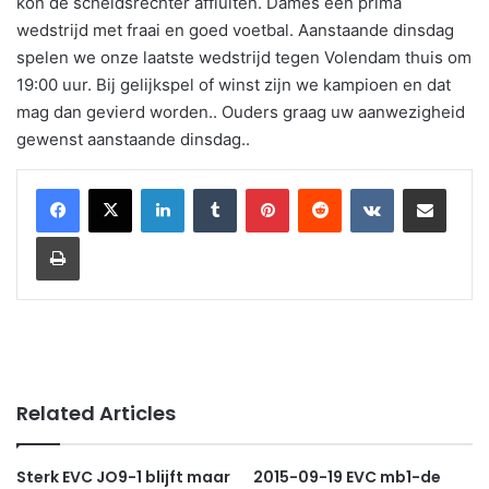
kon de scheidsrechter affluiten. Dames een prima
wedstrijd met fraai en goed voetbal. Aanstaande dinsdag
spelen we onze laatste wedstrijd tegen Volendam thuis om
19:00 uur. Bij gelijkspel of winst zijn we kampioen en dat
mag dan gevierd worden.. Ouders graag uw aanwezigheid
gewenst aanstaande dinsdag..
LinkedIn
Tumblr
Pinterest
Reddit
VKontakte
Share via Email
Print
Related Articles
Sterk EVC JO9-1 blijft maar
2015-09-19 EVC mb1-de