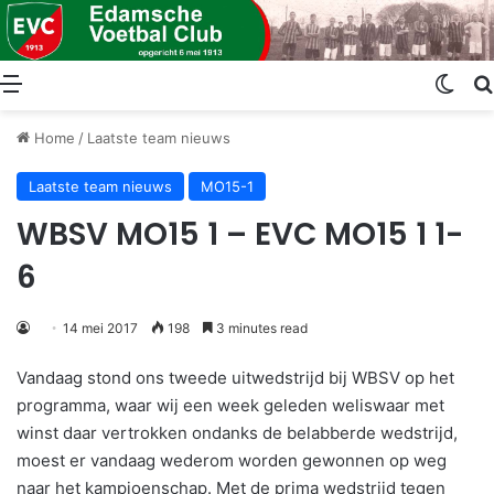
Menu
Swit
Home
/
Laatste team nieuws
Laatste team nieuws
MO15-1
WBSV MO15 1 – EVC MO15 1 1-
6
14 mei 2017
198
3 minutes read
Vandaag stond ons tweede uitwedstrijd bij WBSV op het
programma, waar wij een week geleden weliswaar met
winst daar vertrokken ondanks de belabberde wedstrijd,
moest er vandaag wederom worden gewonnen op weg
naar het kampioenschap. Met de prima wedstrijd tegen