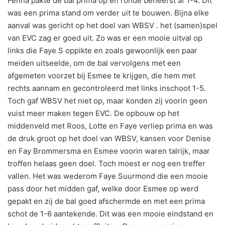
Fenna pakte de bal prima op en ronde beheerst af 1-4. Dit
was een prima stand om verder uit te bouwen. Bijna elke
aanval was gericht op het doel van WBSV . het (samen)spel
van EVC zag er goed uit. Zo was er een mooie uitval op
links die Faye S oppikte en zoals gewoonlijk een paar
meiden uitseelde, om de bal vervolgens met een
afgemeten voorzet bij Esmee te krijgen, die hem met
rechts aannam en gecontroleerd met links inschoot 1-5.
Toch gaf WBSV het niet op, maar konden zij voorin geen
vuist meer maken tegen EVC. De opbouw op het
middenveld met Roos, Lotte en Faye verliep prima en was
de druk groot op het doel van WBSV, kansen voor Denise
en Fay Brommersma en Esmee voorin waren talrijk, maar
troffen helaas geen doel. Toch moest er nog een treffer
vallen. Het was wederom Faye Suurmond die een mooie
pass door het midden gaf, welke door Esmee op werd
gepakt en zij de bal goed afschermde en met een prima
schot de 1-6 aantekende. Dit was een mooie eindstand en