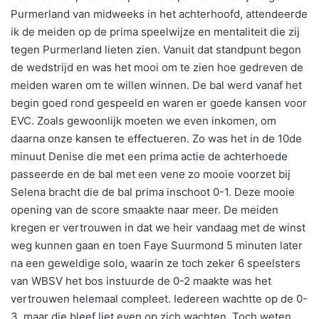
Purmerland van midweeks in het achterhoofd, attendeerde
ik de meiden op de prima speelwijze en mentaliteit die zij
tegen Purmerland lieten zien. Vanuit dat standpunt begon
de wedstrijd en was het mooi om te zien hoe gedreven de
meiden waren om te willen winnen. De bal werd vanaf het
begin goed rond gespeeld en waren er goede kansen voor
EVC. Zoals gewoonlijk moeten we even inkomen, om
daarna onze kansen te effectueren. Zo was het in de 10de
minuut Denise die met een prima actie de achterhoede
passeerde en de bal met een vene zo mooie voorzet bij
Selena bracht die de bal prima inschoot 0-1. Deze mooie
opening van de score smaakte naar meer. De meiden
kregen er vertrouwen in dat we heir vandaag met de winst
weg kunnen gaan en toen Faye Suurmond 5 minuten later
na een geweldige solo, waarin ze toch zeker 6 speelsters
van WBSV het bos instuurde de 0-2 maakte was het
vertrouwen helemaal compleet. Iedereen wachtte op de 0-
3, maar die bleef liet even op zich wachten. Toch weten