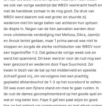
we ook van vorige wedstrijd dat WBSV veerkracht heeft en
niet de handdoek zomaar in de ring gooit. De druk van
WBSV werd daarom ook wat groter en stuurde zij
wederom met hin lange ballen van achteren hun spitsen
de diepte in. Negen van de tien aanvallen werden door
onze uitstekende verdediging met Melissa, Dikra, Jasmijn
en Anouk teniet gedaan, maar 1 prima aanval was niet te
stoppen en zorgde de sterke rechtsbuiten van WBSV voor
een tegentreffer 1-2. Dat gebeurde vorige week ook en
werd het spannend. Dit keer werd er voor de rust nog een
keer gescoord en wederom door Faye Suurmond. Zei
kwam in bezit van de bal op het middenveld en speelde
zichzelf goed vrij, om vervolgens met een prachtig
geplaatst afstandsschot de 1-3 op het scorebord te zetten.
Dit was even een fijnere stand om mee te gaan rusten. In
de rust de dames gecomplimenteerd op het goede spel en
wat er nog beter kon. Faye S gaf een paat wijze en goed
tips op het gebied van communiceren en met elkaar praten