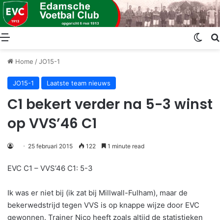
Menu
Swit
Home
/
JO15-1
JO15-1
Laatste team nieuws
C1 bekert verder na 5-3 winst
op VVS’46 C1
25 februari 2015
122
1 minute read
EVC C1 – VVS’46 C1: 5-3
Ik was er niet bij (ik zat bij Millwall-Fulham), maar de
bekerwedstrijd tegen VVS is op knappe wijze door EVC
gewonnen. Trainer Nico heeft zoals altijd de statistieken