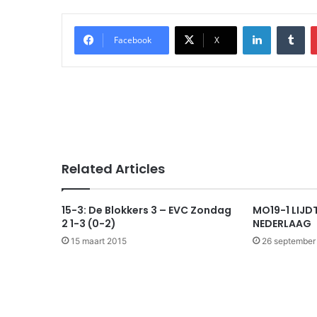
LinkedIn
Tu
Facebook
X
Related Articles
15-3: De Blokkers 3 – EVC Zondag
MO19-1 LIJDT
2 1-3 (0-2)
NEDERLAAG
15 maart 2015
26 september