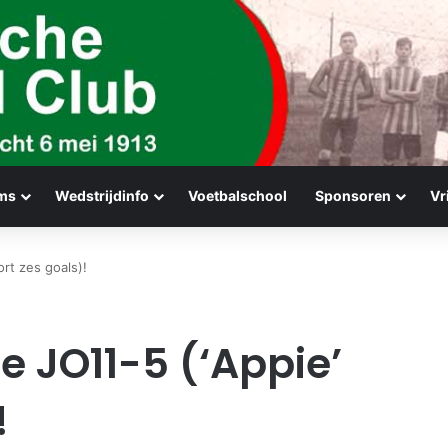
ms
Wedstrijdinfo
Voetbalschool
Sponsoren
Vr
rt zes goals)!
e JO11-5 (‘Appie’
!