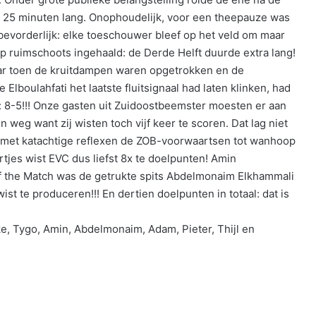
x 25 minuten lang. Onophoudelijk, voor een theepauze was
 bevorderlijk: elke toeschouwer bleef op het veld om maar
op ruimschoots ingehaald: de Derde Helft duurde extra lang!
aar toen de kruitdampen waren opgetrokken en de
Elboulahfati het laatste fluitsignaal had laten klinken, had
8-5!!! Onze gasten uit Zuidoostbeemster moesten er aan
weg want zij wisten toch vijf keer te scoren. Dat lag niet
 met katachtige reflexen de ZOB-voorwaartsen tot wanhoop
rtjes wist EVC dus liefst 8x te doelpunten! Amin
f the Match was de getrukte spits Abdelmonaim Elkhammali
ist te produceren!!! En dertien doelpunten in totaal: dat is
e, Tygo, Amin, Abdelmonaim, Adam, Pieter, Thijl en