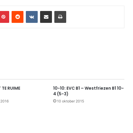
mblr
Pinterest
Reddit
VKontakte
Share via Email
Print
 TE RUIME
10-10: EVC B1 – Westfriezen B1 10-
4 (5-3)
 2016
10 oktober 2015