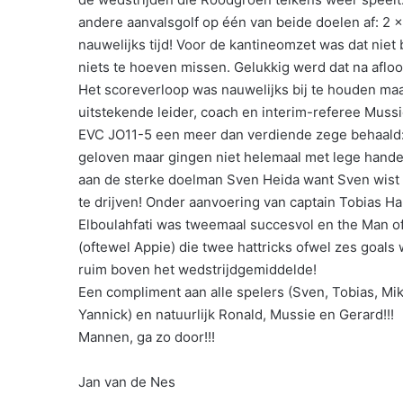
andere aanvalsgolf op één van beide doelen af: 2 
nauwelijks tijd! Voor de kantineomzet was dat niet
niets te hoeven missen. Gelukkig werd dat na aflo
Het scoreverloop was nauwelijks bij te houden m
uitstekende leider, coach en interim-referee Mussie 
EVC JO11-5 een meer dan verdiende zege behaald: 
geloven maar gingen niet helemaal met lege handen 
aan de sterke doelman Sven Heida want Sven wist
te drijven! Onder aanvoering van captain Tobias Ha
Elboulahfati was tweemaal succesvol en the Man o
(oftewel Appie) die twee hattricks ofwel zes goals w
ruim boven het wedstrijdgemiddelde!
Een compliment aan alle spelers (Sven, Tobias, Mik
Yannick) en natuurlijk Ronald, Mussie en Gerard!!!
Mannen, ga zo door!!!
Jan van de Nes