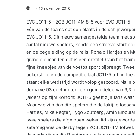
13 november 2016
EVC JO11-5 – ZOB JO11-4M 8-5 voor EVC JO11-5
Eén van de teams dat een plaats in de schijnwerper
EVC JO11-5. Dit nieuw samengestelde team met spe
aantal nieuwe spelers, kende een stroeve start op 
en de begeleiding op de rails. Ronald Hartjes en M
grand old man (en dat is een eretitel!) van het trai
fijne kneepjes van de voetbalsport bijbrengt. Twe
bekerstrijd en de competitie laat JO11-5 tot nu toe 
staan: elke wedstrijd wordt volop gescoord. Na in t
derhalve 93 doelpunten, een gemiddelde van 9,3 per
jaloers op zijn! Kortom: JO11-5 geeft zijn fans waar 
Maar wie zijn dan die spelers die de talrijke toesc
Hartjes, Mike Regter, Tygo Zoutberg, Amin Elboula
twee spelers die afgelopen weken lid zijn geworden
zaterdag was de derby tegen ZOB JO11-4M (ofwel:
de wedstrijden die Roodgroen telkens weer speelt.