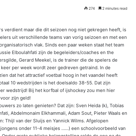
274
2 minutes read
s verdient maar die dit seizoen nog niet gekregen heeft, is
lers uit verschillende teams van vorig seizoen en met een
organisatorisch vlak. Sinds een paar weken staat het team
ussie Elboulahfati zijn de begeleiders/coaches en the
nersgilde, Gerard Meekel, is de trainer die de spelers de
e keer per week wordt zeer gedreven getraind. In de
zien dat het attractief voetbal hoog in het vaandel heeft
otaal 10 wedstrijden is het doelsaldo 38-55. Dat zijn
 wedstrijd! Bij het korfbal of ijshockey zou men hier
voor zijn geld!
houwers zo laten genieten? Dat zijn: Sven Heida (k), Tobias
hfati, Abdelmonaim Elkhammali, Adam Sout, Pieter Waals en
: Thijl van der Sluijs en Yannick Wilms. Afgelopen
 jongens onder 11-4 meisjes ……) een schoolvoorbeeld van
 Onder grote publieke belangstelling rolde de ene na de